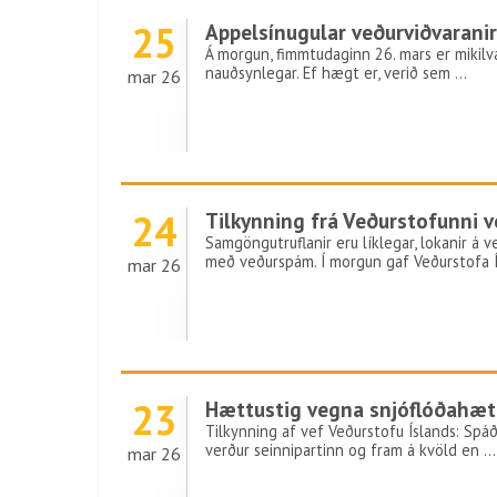
25
Appelsínugular veðurviðvarani
Á morgun, fimmtudaginn 26. mars er mikil
nauðsynlegar. Ef hægt er, verið sem …
mar 26
24
Tilkynning frá Veðurstofunni 
Samgöngutruflanir eru líklegar, lokanir á 
með veðurspám. Í morgun gaf Veðurstofa 
mar 26
23
Hættustig vegna snjóflóðahætt
Tilkynning af vef Veðurstofu Íslands: Spáð
verður seinnipartinn og fram á kvöld en …
mar 26