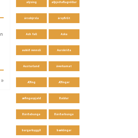
alýsing
alþjóðaflugvöllur
ársskýrsla
ársyfirlit
in
Ash fall
Aska
aukið rennsli
Aurskriða
Austurland
áverkamat
 »
Æfing
Æfingar
æfingaspjald
Baldur
Bárðabunga
Bárðarbunga
bargarbyggð
bæklingar