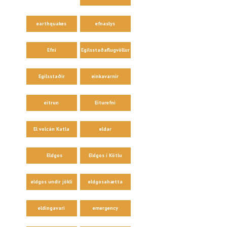
earthquakes
efnaslys
Efni
Egilsstaðaflugvöllur
Egilsstaðir
einkavarnir
eitrun
Eiturefni
El volcán Katla
eldar
Eldgos
Eldgos í Kötlu
eldgos undir jökli
eldgosahætta
eldingavari
emergency