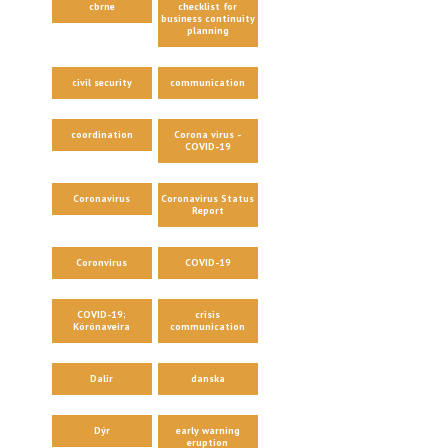
cbrne
checklist for
business continuity
planning
civil security
communication
coordination
Corona virus -
COVID-19
Coronavirus
Coronavirus Status
Report
Coronvirus
COVID-19
COVID-19;
crisis
Kórónaveira
communication
Dalir
danska
Dýr
early warning
eruption