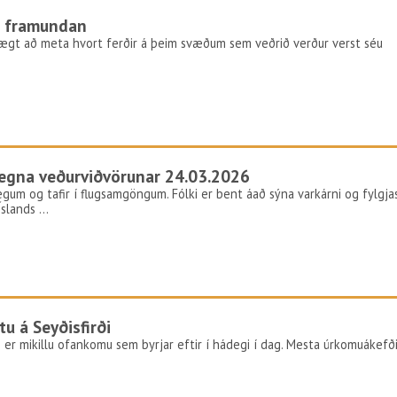
r framundan
vægt að meta hvort ferðir á þeim svæðum sem veðrið verður verst séu
vegna veðurviðvörunar 24.03.2026
vegum og tafir í flugsamgöngum. Fólki er bent áað sýna varkárni og fylgja
Íslands …
u á Seyðisfirði
 er mikillu ofankomu sem byrjar eftir í hádegi í dag. Mesta úrkomuákefð