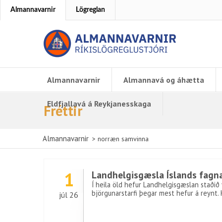
Almannavarnir
Lögreglan
Almannavarnir
Almannavá og áhætta
Eldfjallavá á Reykjanesskaga
Fréttir
Almannavarnir
>
norræn samvinna
1
Landhelgisgæsla Íslands fagna
Í heila öld hefur Landhelgisgæslan staðið v
björgunarstarfi þegar mest hefur á reynt.
júl 26