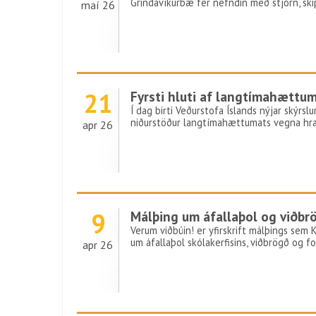
Grindavíkurbæ fer nefndin með stjórn, s
maí 26
21
Fyrsti hluti af langtímahættu
Í dag birti Veðurstofa Íslands nýjar skýrsl
niðurstöður langtímahættumats vegna hra
apr 26
9
Málþing um áfallaþol og viðbr
Verum viðbúin! er yfirskrift málþings sem K
um áfallaþol skólakerfisins, viðbrögð og for
apr 26