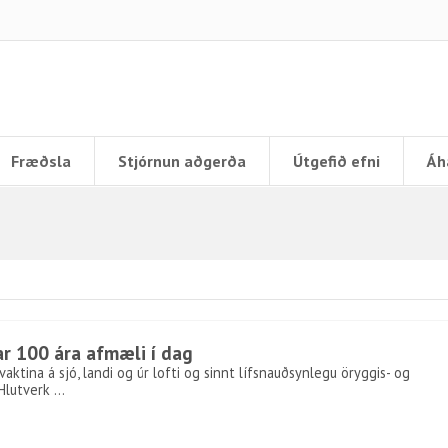
Fræðsla
Stjórnun aðgerða
Útgefið efni
Áh
r 100 ára afmæli í dag
aktina á sjó, landi og úr lofti og sinnt lífsnauðsynlegu öryggis- og
 Hlutverk …