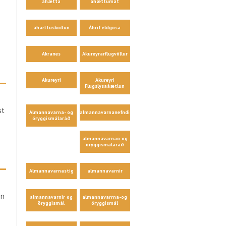
áhætta
áhættumat
áhættuskoðun
Áhrif eldgosa
Akranes
Akureyrarflugvöllur
Akureyri
Akureyri
Flugslysaáætlun
st
Almannavarna- og
almannavarnanefndir
öryggismálaráð
almannavarnao og
öryggismálaráð
Almannavarnastig
almannavarnir
in
almannavarnir og
almannavarrna-og
öryggismál
öryggismál