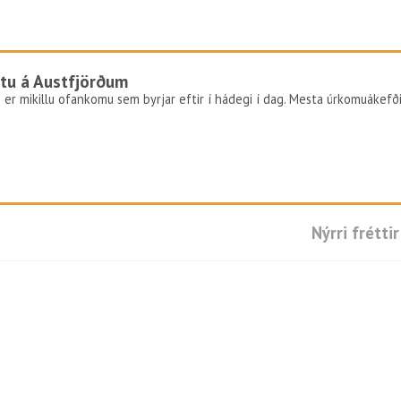
tu á Austfjörðum
 er mikillu ofankomu sem byrjar eftir í hádegi í dag. Mesta úrkomuákefð
Nýrri fréttir