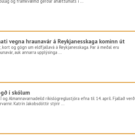
kipulag og framkvæmd gerðar áhættumats í …
mati vegna hraunavár á Reykjanesskaga kominn út
ur, kort og gögn um eldfjallavá á Reykjanesskaga. Þar á meðal eru
unavár, auk annarra upplýsinga …
ögð í skólum
Í og Almannavarnadeild ríkislögreglustjóra efna til 14. apríl. Fjallað verð
varnir. Katrín Jakobsdóttir stýrir …