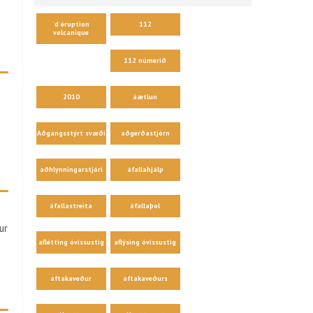
´d´éruption
112
volcanique
112 númerið
2010
áætlun
Aðgangsstýrt svæði
aðgerðastjórn
aðhlynningarstjóri
áfallahjálp
áfallastreita
áfallaþol
ur
aflétting óvissustig
aflýsing óvissustig
aftakaveður
aftakaveðurs