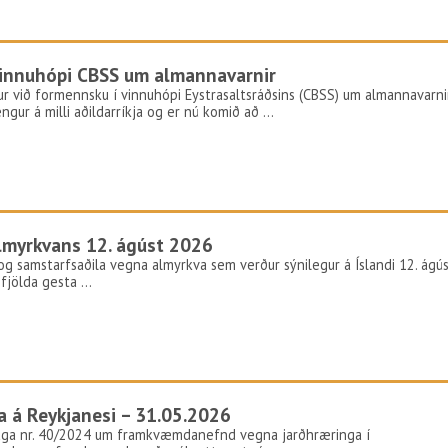
 vinnuhópi CBSS um almannavarnir
ur við formennsku í vinnuhópi Eystrasaltsráðsins (CBSS) um almannavarni
gur á milli aðildarríkja og er nú komið að …
lmyrkvans 12. ágúst 2026
og samstarfsaðila vegna almyrkva sem verður sýnilegur á Íslandi 12. ágú
m fjölda gesta …
 á Reykjanesi – 31.05.2026
laga nr. 40/2024 um framkvæmdanefnd vegna jarðhræringa í