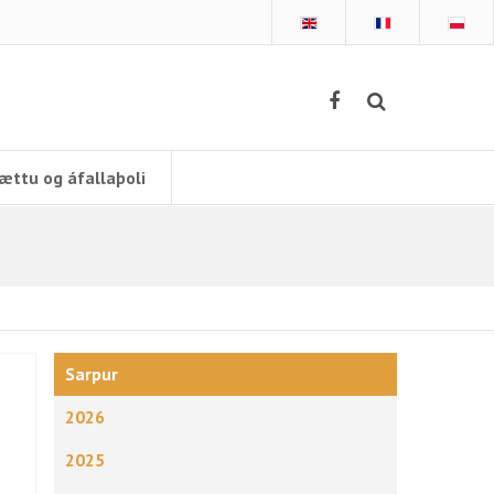
ættu og áfallaþoli
Sarpur
2026
2025