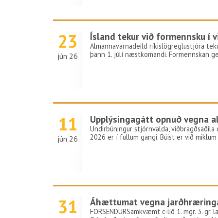
23
Ísland tekur við formennsku í
Almannavarnadeild ríkislögreglustjóra tek
þann 1. júlí næstkomandi. Formennskan gen
jún 26
11
Upplýsingagátt opnuð vegna a
Undirbúningur stjórnvalda, viðbragðsaðila 
2026 er í fullum gangi. Búist er við miklu
jún 26
31
Áhættumat vegna jarðhræringa
FORSENDURSamkvæmt c-lið 1. mgr. 3. gr. 