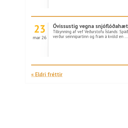
23
Óvissustig vegna snjóflóðahæt
Tilkynning af vef Veðurstofu Íslands: Spáð
verður seinnipartinn og fram á kvöld en …
mar 26
« Eldri fréttir