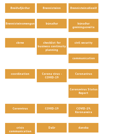
Breiðafjörður
Brennisteinn
Brennisteinsdíoxíð
Brennisteinsmengun
búnaður
búnaður
greiningasveita
cbrne
checklist for
civil security
business continuity
planning
communication
coordination
Corona virus -
Coronavirus
COVID-19
Coronavirus Status
Report
Coronvirus
COVID-19
COVID-19;
Kórónaveira
crisis
Dalir
danska
communication