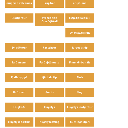
erupción volcánica
Eruption
éruptions
Eskifjörður
evacuation
Eyfjafjallajökull
Öræfajökull
Eyjafjallajökull
Eyjafjörður
Factsheet
farþegaskip
ferðamenn
Ferðaþjónusta
Fimmvörðuháls
Fjallabyggð
fjöldahjálp
Flóð
flóð í ám
floods
Flug
Flugkóði
Flugslys
Flugslys ísafjörður
Flugslysaáætlun
flugslysaæfing
flutningsstjóri