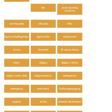
Dýr
early warning
eruption
earthquakes
efnaslys
Efni
Egilsstaðaflugvöllur
Egilsstaðir
einkavarnir
eitrun
Eiturefni
El volcán Katla
eldar
Eldgos
Eldgos í Kötlu
eldgos undir jökli
eldgosahætta
eldingavari
emergency
end-users
enduruppbygging
english
enska
erlendir ferðamenn