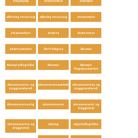
áfallahjálp
áfallastreita
áfallaþol
aflétting óvissustig
aflýsing óvissustig
aftakaveður
aftakaveðurs
áhætta
áhættumat
áhættuskoðun
Áhrif eldgosa
Akranes
Akureyrarflugvöllur
Akureyri
Akureyri
Flugslysaáætlun
Almannavarna- og
almannavarnanefndir
almannavarnao og
öryggismálaráð
öryggismálaráð
Almannavarnastig
almannavarnir
almannavarnir og
öryggismál
almannavarrna-og
alýsing
alþjóðaflugvöllur
öryggismál