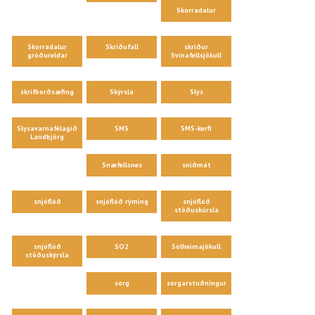
Skorradalur
Skorradalur
Skriðufall
skriður
gróðureldar
Svínafellsjökull
skrifborðsæfing
Skýrsla
Slys
Slysavarnafélagið
SMS
SMS-kerfi
Landbjörg
Snæfellsnes
sniðmát
snjóflóð
snjóflóð rýming
snjóflóð
stöðuskúrsla
snjóflóð
SO2
Sólheimajökull
stöðuskýrsla
sorg
sorgarstuðningur