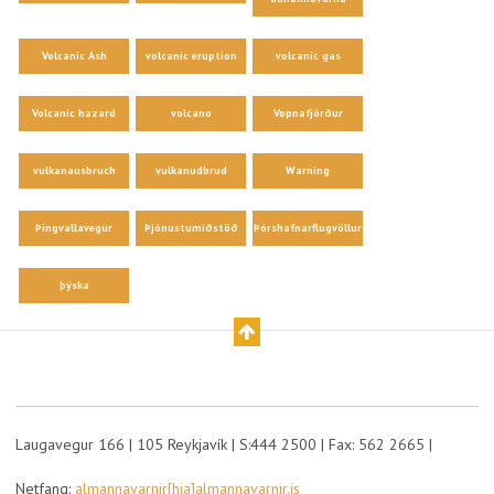
Volcanic Ash
volcanic eruption
volcanic gas
Volcanic hazard
volcano
Vopnafjörður
vulkanausbruch
vulkanudbrud
Warning
Þingvallavegur
Þjónustumiðstöð
Þórshafnarflugvöllur
þýska
Laugavegur 166 | 105 Reykjavík | S:444 2500 | Fax: 562 2665 |
Netfang:
almannavarnir[hja]almannavarnir.is