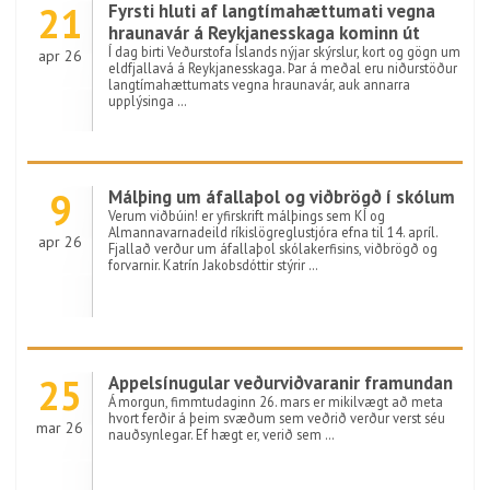
21
Fyrsti hluti af langtímahættumati vegna
hraunavár á Reykjanesskaga kominn út
Í dag birti Veðurstofa Íslands nýjar skýrslur, kort og gögn um
apr 26
eldfjallavá á Reykjanesskaga. Þar á meðal eru niðurstöður
langtímahættumats vegna hraunavár, auk annarra
upplýsinga …
9
Málþing um áfallaþol og viðbrögð í skólum
Verum viðbúin! er yfirskrift málþings sem KÍ og
Almannavarnadeild ríkislögreglustjóra efna til 14. apríl.
apr 26
Fjallað verður um áfallaþol skólakerfisins, viðbrögð og
forvarnir. Katrín Jakobsdóttir stýrir …
25
Appelsínugular veðurviðvaranir framundan
Á morgun, fimmtudaginn 26. mars er mikilvægt að meta
hvort ferðir á þeim svæðum sem veðrið verður verst séu
mar 26
nauðsynlegar. Ef hægt er, verið sem …