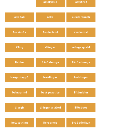
ársskýrsla
ársyfirlit
Ash fall
Aska
aukið rennsli
Aurskriða
Austurland
áverkamat
Æfing
Æfingar
æfingaspjald
Baldur
Bárðabunga
Bárðarbunga
bargarbyggð
bæklingar
bæklingur
beinagrind
best practice
Bíldudalur
bjargir
björgunarstjóri
Blönduós
bólusetning
Borgarnes
bráðaflokkun