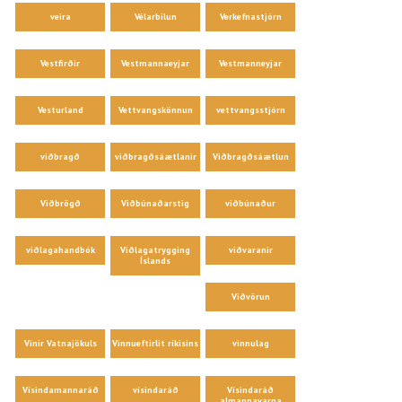
veira
Vélarbilun
Verkefnastjórn
Vestfirðir
Vestmannaeyjar
Vestmanneyjar
Vesturland
Vettvangskönnun
vettvangsstjórn
viðbragð
viðbragðsáætlanir
Viðbragðsáætlun
Viðbrögð
Viðbúnaðarstig
viðbúnaður
viðlagahandbók
Viðlagatrygging
viðvaranir
Íslands
Viðvörun
Vinir Vatnajökuls
Vinnueftirlit ríkisins
vinnulag
Vísindamannaráð
vísindaráð
Vísindaráð
almannavarna