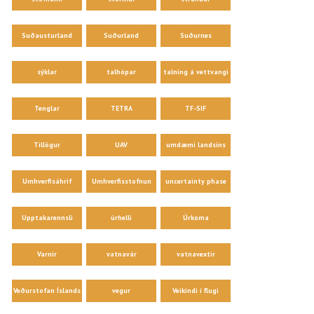
Suðausturland
Suðurland
Suðurnes
sýklar
talhópar
talning á vettvangi
Tenglar
TETRA
TF-SIF
Tillögur
UAV
umdæmi landsins
Umhverfisáhrif
Umhverfisstofnun
uncertainty phase
Upptakarennsli
úrhelli
Úrkoma
Varnir
vatnavár
vatnavextir
Veðurstofan Íslands
vegur
Veikindi í flugi