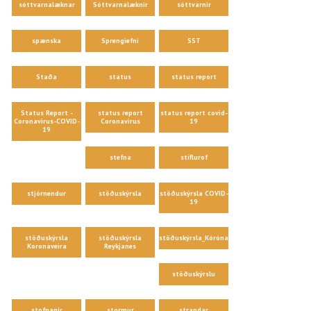
sóttvarnalæknar
Sóttvarnalæknir
sóttvarnir
spænska
Sprengiefni
SST
Staða
status
status report
Status Report -
status report
status report covid-
Coronavirus-COVID-
Coronavirus
19
19
stefna
stíflurof
stjórnendur
stöðuskýrsla
stöðuskýrsla COVID-
19
stöðuskýrsla
stöðuskýrsla
stöðuskýrsla_Kórónaveira
Koronaveira
Reykjanes
stöðuskýrslu
stofnanir
stormur
strandar