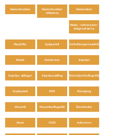
heimsfaraldur
Heimsfaraldur
Heimsóknir
inflúensu
Hekla - viðvarnanir-
eldgosahætta
Herjólfur
hjálparlið
höfuðborgarsvæðið
Holuh
Holuhraun
hópslys
hópslys. æfingar
hópslysaæfing
Hornafjarðarflugvöllur
hryðjuverk
HSU
Húnaþing
Húsavík
Húsavíkurflugvelli
Íbúafundur
íbúar
ICAO
indicators