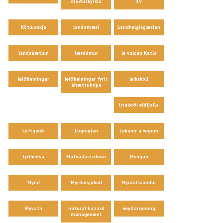
stöðuskýrsla
19
Kötluaskja
landamæri
Landhelgisgæslan
landsáætlun
lærdómur
le vulcan Katla
leiðbeiningar
leiðbeiningar fyrir
leikskóli
áhættuhópa
litakóði eldfjalla
Loftgæði
Lögreglan
Lokanir á vegum
lýðheilsa
Matvælastofnun
Mengun
Mynd
Mýrdalsjökull
Mýrdalssandur
Mývatn
natural hazard
neyðarrýming
management