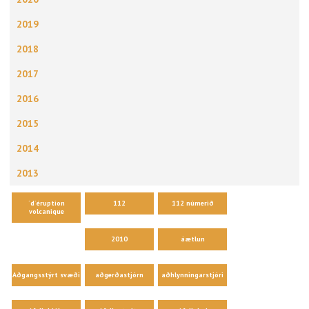
2019
2018
2017
2016
2015
2014
2013
´d´éruption
112
112 númerið
volcanique
2010
áætlun
Aðgangsstýrt svæði
aðgerðastjórn
aðhlynningarstjóri