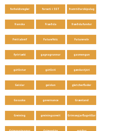
forholdsregler
forseti í SST
framtíðarskipulag
franska
Fræðsla
fræðslufundur
Fréttabréf
FutureVolc
Futurevolv
fyrirtæki
gagnagrunnur
gasmengun
gátlistar
gátlisti
gæslustjóri
Geislar
geislun
gletcherfloder
Gosaska
governance
Grænland
Greining
greiningasveit
Grímseyjarflugvöllur
Grímsvatnagos
Grímsvötn
gróður