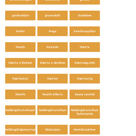
gróðureldar
grunnskóli
Guideline
hafnir
Haga
hamfarasjóður
Handy
Hazards
Hætta
Hætta á flóðum
Hætta á skriðum
Hættuleg efni
Hættumat
hættur
Hættustig
Health
health effects
heavy rainfall
heilbrigðisstofnanir
heilbrigðisstofnun
Heilbrigðisstofnun
Suðurlands
heilbrigðisþjónustan
Heilsutjón
heimilisáætlun