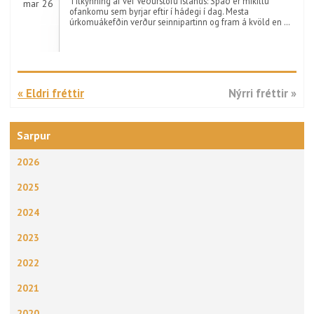
Tilkynning af vef Veðurstofu Íslands: Spáð er mikillu
mar 26
ofankomu sem byrjar eftir í hádegi í dag. Mesta
úrkomuákefðin verður seinnipartinn og fram á kvöld en …
« Eldri fréttir
Nýrri fréttir »
Sarpur
2026
2025
2024
2023
2022
2021
2020