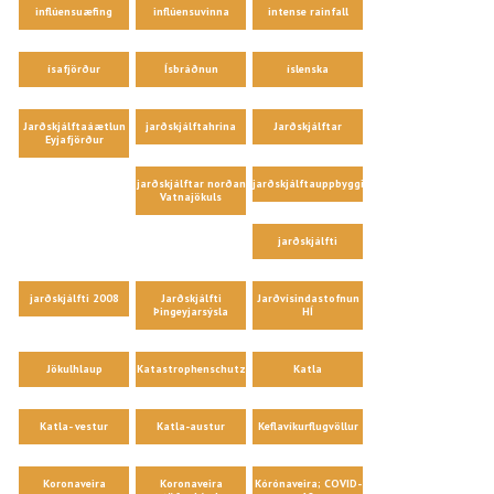
inflúensuæfing
inflúensuvinna
intense rainfall
ísafjörður
Ísbráðnun
íslenska
Jarðskjálftaáætlun
jarðskjálftahrina
Jarðskjálftar
Eyjafjörður
jarðskjálftar norðan
jarðskjálftauppbygging
Vatnajökuls
jarðskjálfti
jarðskjálfti 2008
Jarðskjálfti
Jarðvísindastofnun
Þingeyjarsýsla
HÍ
Jökulhlaup
Katastrophenschutz
Katla
Katla- vestur
Katla-austur
Keflavíkurflugvöllur
Koronaveira
Koronaveira
Kórónaveira; COVID-