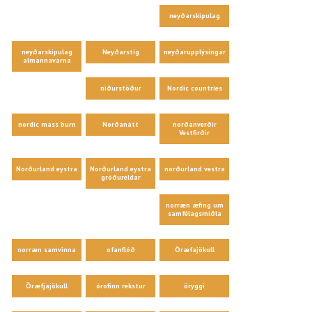
neyðarskipulag
neyðarskipulag
Neyðarstig
neyðarupplýsingar
almannavarna
niðurstöður
Nordic countries
nordic mass burn
Norðanátt
norðanverðir
Vestfirðir
Norðurland eystra
Norðurland eystra
norðurland vestra
gróðureldar
norræn æfing um
samfélagsmiðla
norræn samvinna
ofanflóð
Öræfajökull
Öræfjajökull
órofinn rekstur
öryggi