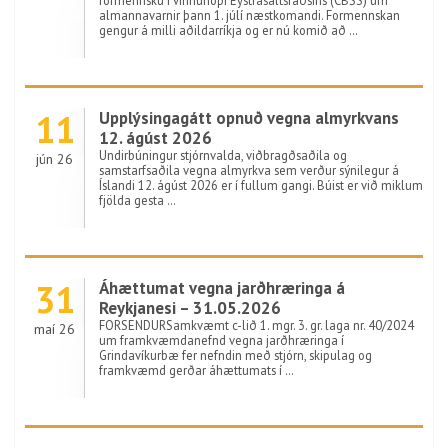
formennsku í vinnuhópi Eystrasaltsráðsins (CBSS) um
almannavarnir þann 1. júlí næstkomandi. Formennskan
gengur á milli aðildarríkja og er nú komið að …
11
Upplýsingagátt opnuð vegna almyrkvans
12. ágúst 2026
Undirbúningur stjórnvalda, viðbragðsaðila og
jún 26
samstarfsaðila vegna almyrkva sem verður sýnilegur á
Íslandi 12. ágúst 2026 er í fullum gangi. Búist er við miklum
fjölda gesta …
31
Áhættumat vegna jarðhræringa á
Reykjanesi – 31.05.2026
FORSENDURSamkvæmt c-lið 1. mgr. 3. gr. laga nr. 40/2024
maí 26
um framkvæmdanefnd vegna jarðhræringa í
Grindavíkurbæ fer nefndin með stjórn, skipulag og
framkvæmd gerðar áhættumats í …