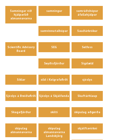
Samningar við
samningur
samráðshópur
hjálparlið
áfallahjálpar
almannavarna
samvinnutalhópar
Sauðárkrókur
Scientific Advisory
SEG
Selfoss
Board
Seyðisfjörður
Sigdæld
Síklar
síld í Kolgrafafirði
sjóslys
Sjóslys á Breiðafirði
Sjóslys á Skjálfanda
Skaftárhlaup
Skagafjörður
skilti
skipulag aðgerða
skipulag
skipulag
skjálftavirkni
almannavarna
almannavarna
Landsbjörg