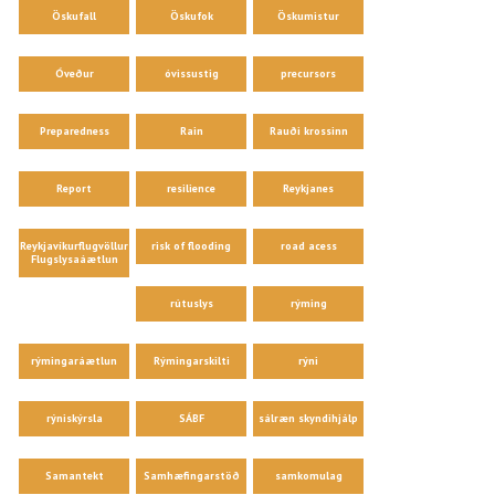
Öskufall
Öskufok
Öskumistur
Óveður
óvissustig
precursors
Preparedness
Rain
Rauði krossinn
Report
resilience
Reykjanes
Reykjavíkurflugvöllur
risk of flooding
road acess
Flugslysaáætlun
rútuslys
rýming
rýmingaráætlun
Rýmingarskilti
rýni
rýniskýrsla
SÁBF
sálræn skyndihjálp
Samantekt
Samhæfingarstöð
samkomulag