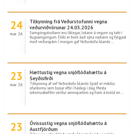
24
Tilkynning frá Veðurstofunni vegna
veðurviðvörunar 24.03.2026
Samgöngutruflanir eru líklegar, lokanir á vegum og tafir í
mar 26
flugsamgöngum. Fólki er bent áað sýna varkárni og fylgjast
með veðurspám. Í morgun gaf Veðurstofa Íslands …
23
Hættustig vegna snjóflóðahættu á
Seyðisfirði
Tilkynning af vef Veðurstofu Íslands: Spáð er mikillu
mar 26
ofankomu sem byrjar eftir í hádegi í dag. Mesta
úrkomuákefðin verður seinnipartinn og fram á kvöld en …
23
Óvissustig vegna snjóflóðahættu á
Austfjörðum