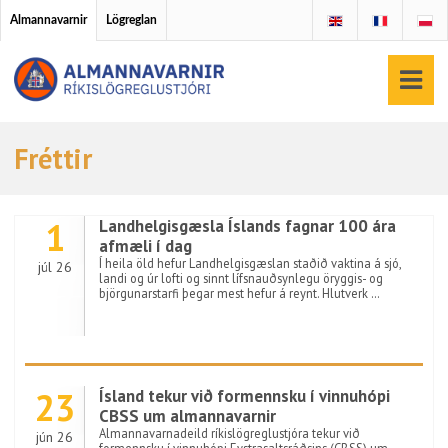
Almannavarnir
Lögreglan
Fréttir
1
Landhelgisgæsla Íslands fagnar 100 ára
afmæli í dag
Í heila öld hefur Landhelgisgæslan staðið vaktina á sjó,
júl 26
landi og úr lofti og sinnt lífsnauðsynlegu öryggis- og
björgunarstarfi þegar mest hefur á reynt. Hlutverk …
23
Ísland tekur við formennsku í vinnuhópi
CBSS um almannavarnir
Almannavarnadeild ríkislögreglustjóra tekur við
jún 26