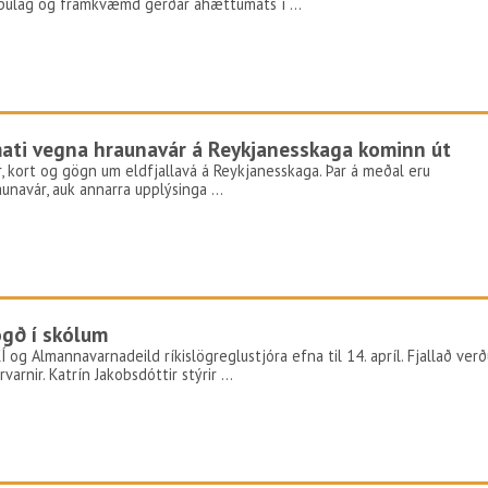
kipulag og framkvæmd gerðar áhættumats í …
mati vegna hraunavár á Reykjanesskaga kominn út
ur, kort og gögn um eldfjallavá á Reykjanesskaga. Þar á meðal eru
unavár, auk annarra upplýsinga …
ögð í skólum
Í og Almannavarnadeild ríkislögreglustjóra efna til 14. apríl. Fjallað verð
varnir. Katrín Jakobsdóttir stýrir …