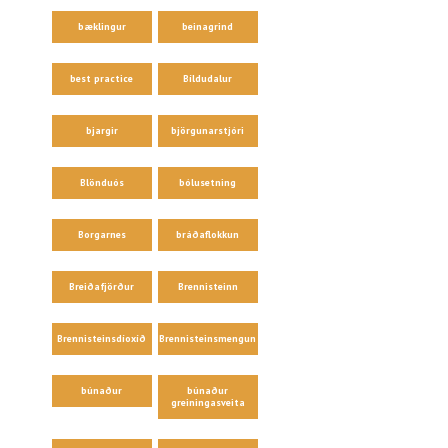
bæklingur
beinagrind
best practice
Bíldudalur
bjargir
björgunarstjóri
Blönduós
bólusetning
Borgarnes
bráðaflokkun
Breiðafjörður
Brennisteinn
Brennisteinsdíoxíð
Brennisteinsmengun
búnaður
búnaður
greiningasveita