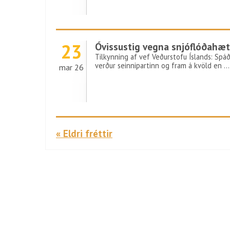
23
Óvissustig vegna snjóflóðahæt
Tilkynning af vef Veðurstofu Íslands: Spáð
verður seinnipartinn og fram á kvöld en …
mar 26
« Eldri fréttir