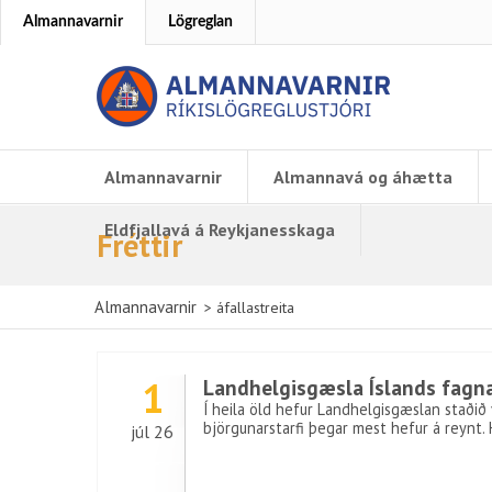
Almannavarnir
Lögreglan
Almannavarnir
Almannavá og áhætta
Eldfjallavá á Reykjanesskaga
Fréttir
Almannavarnir
>
áfallastreita
1
Landhelgisgæsla Íslands fagna
Í heila öld hefur Landhelgisgæslan staðið v
björgunarstarfi þegar mest hefur á reynt.
júl 26