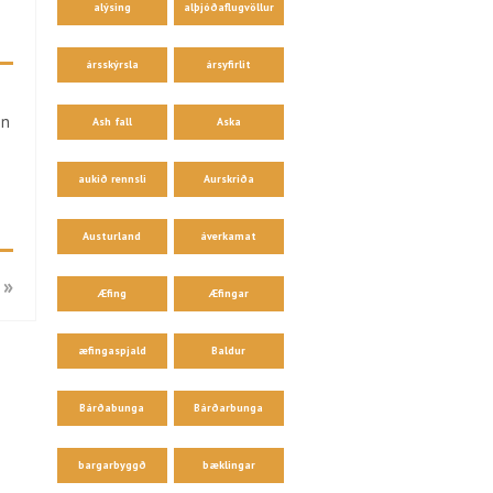
alýsing
alþjóðaflugvöllur
ársskýrsla
ársyfirlit
in
Ash fall
Aska
aukið rennsli
Aurskriða
Austurland
áverkamat
 »
Æfing
Æfingar
æfingaspjald
Baldur
Bárðabunga
Bárðarbunga
bargarbyggð
bæklingar