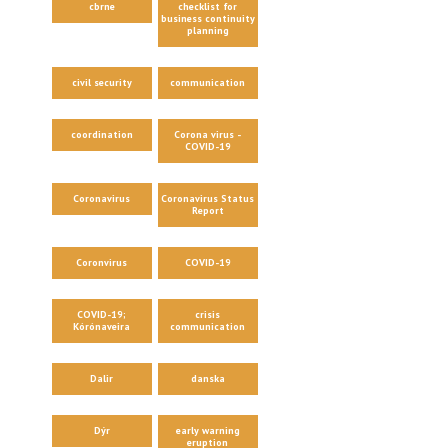
cbrne
checklist for
business continuity
planning
civil security
communication
coordination
Corona virus -
COVID-19
Coronavirus
Coronavirus Status
Report
Coronvirus
COVID-19
COVID-19;
crisis
Kórónaveira
communication
Dalir
danska
Dýr
early warning
eruption