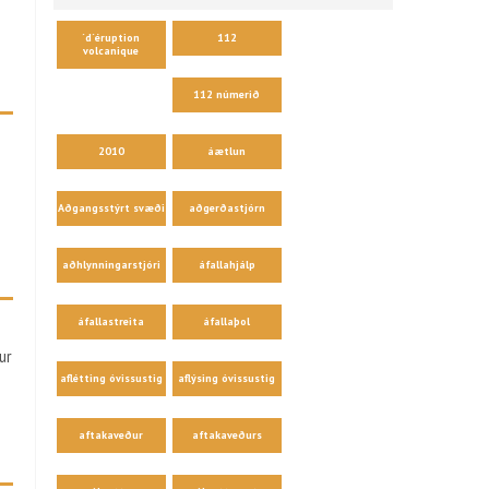
´d´éruption
112
volcanique
112 númerið
2010
áætlun
Aðgangsstýrt svæði
aðgerðastjórn
aðhlynningarstjóri
áfallahjálp
áfallastreita
áfallaþol
ur
aflétting óvissustig
aflýsing óvissustig
aftakaveður
aftakaveðurs