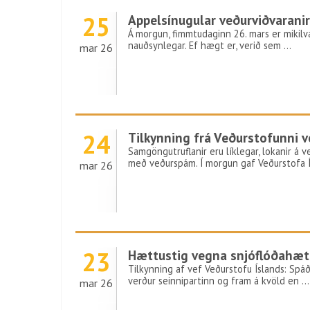
25
Appelsínugular veðurviðvarani
Á morgun, fimmtudaginn 26. mars er mikil
nauðsynlegar. Ef hægt er, verið sem …
mar 26
24
Tilkynning frá Veðurstofunni 
Samgöngutruflanir eru líklegar, lokanir á 
með veðurspám. Í morgun gaf Veðurstofa 
mar 26
23
Hættustig vegna snjóflóðahætt
Tilkynning af vef Veðurstofu Íslands: Spáð
verður seinnipartinn og fram á kvöld en …
mar 26