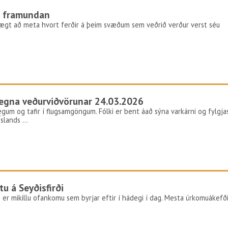
r framundan
vægt að meta hvort ferðir á þeim svæðum sem veðrið verður verst séu
vegna veðurviðvörunar 24.03.2026
vegum og tafir í flugsamgöngum. Fólki er bent áað sýna varkárni og fylgja
Íslands …
u á Seyðisfirði
 er mikillu ofankomu sem byrjar eftir í hádegi í dag. Mesta úrkomuákefð