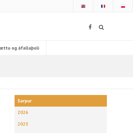
ættu og áfallaþoli
Sarpur
2026
2025