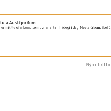
tu á Austfjörðum
 er mikillu ofankomu sem byrjar eftir í hádegi í dag. Mesta úrkomuákefð
Nýrri fréttir