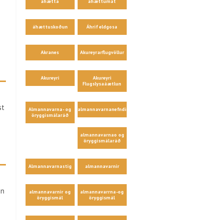
áhætta
áhættumat
áhættuskoðun
Áhrif eldgosa
Akranes
Akureyrarflugvöllur
Akureyri
Akureyri
Flugslysaáætlun
st
Almannavarna- og
almannavarnanefndir
öryggismálaráð
almannavarnao og
öryggismálaráð
Almannavarnastig
almannavarnir
in
almannavarnir og
almannavarrna-og
öryggismál
öryggismál