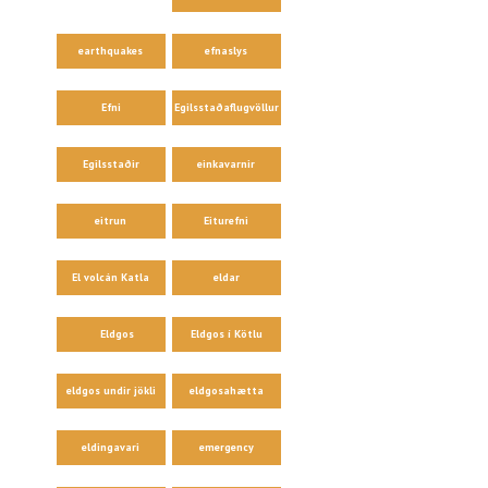
earthquakes
efnaslys
Efni
Egilsstaðaflugvöllur
Egilsstaðir
einkavarnir
eitrun
Eiturefni
El volcán Katla
eldar
Eldgos
Eldgos í Kötlu
eldgos undir jökli
eldgosahætta
eldingavari
emergency