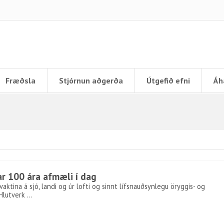
Fræðsla
Stjórnun aðgerða
Útgefið efni
Áh
r 100 ára afmæli í dag
aktina á sjó, landi og úr lofti og sinnt lífsnauðsynlegu öryggis- og
 Hlutverk …