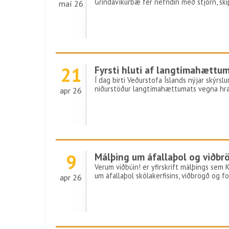
Grindavíkurbæ fer nefndin með stjórn, s
maí 26
21
Fyrsti hluti af langtímahættu
Í dag birti Veðurstofa Íslands nýjar skýrsl
niðurstöður langtímahættumats vegna hra
apr 26
9
Málþing um áfallaþol og viðbr
Verum viðbúin! er yfirskrift málþings sem K
um áfallaþol skólakerfisins, viðbrögð og for
apr 26