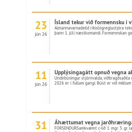
23
Ísland tekur við formennsku í
Almannavarnadeild ríkislögreglustjóra tek
þann 1. júlí næstkomandi. Formennskan gen
jún 26
11
Upplýsingagátt opnuð vegna a
Undirbúningur stjórnvalda, viðbragðsaðila 
2026 er í fullum gangi. Búist er við miklu
jún 26
31
Áhættumat vegna jarðhræringa
FORSENDURSamkvæmt c-lið 1. mgr. 3. gr. 