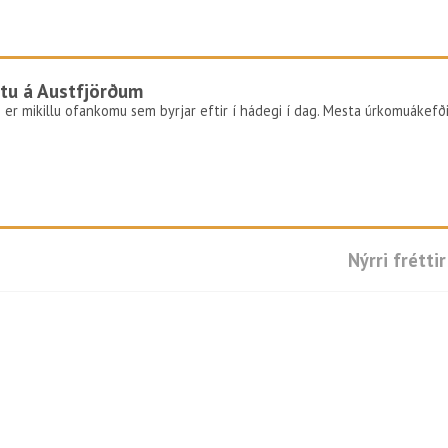
tu á Austfjörðum
 er mikillu ofankomu sem byrjar eftir í hádegi í dag. Mesta úrkomuákefð
Nýrri fréttir