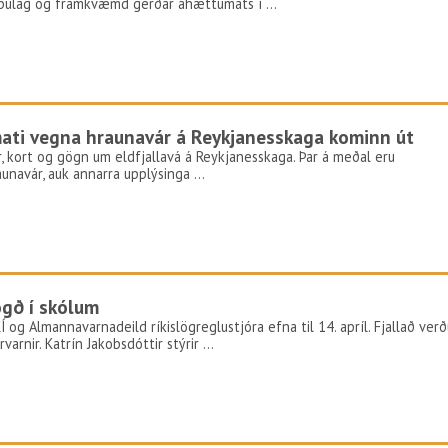
kipulag og framkvæmd gerðar áhættumats í …
mati vegna hraunavár á Reykjanesskaga kominn út
ur, kort og gögn um eldfjallavá á Reykjanesskaga. Þar á meðal eru
unavár, auk annarra upplýsinga …
ögð í skólum
Í og Almannavarnadeild ríkislögreglustjóra efna til 14. apríl. Fjallað verð
varnir. Katrín Jakobsdóttir stýrir …