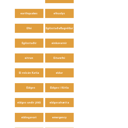
earthquakes
efnaslys
Efni
Egilsstaðaflugvöllur
Egilsstaðir
einkavarnir
eitrun
Eiturefni
El volcán Katla
eldar
Eldgos
Eldgos í Kötlu
eldgos undir jökli
eldgosahætta
eldingavari
emergency