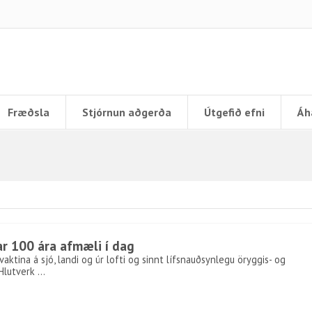
Fræðsla
Stjórnun aðgerða
Útgefið efni
Áh
r 100 ára afmæli í dag
aktina á sjó, landi og úr lofti og sinnt lífsnauðsynlegu öryggis- og
 Hlutverk …