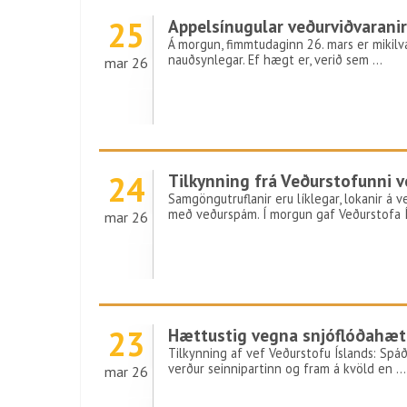
25
Appelsínugular veðurviðvarani
Á morgun, fimmtudaginn 26. mars er mikil
nauðsynlegar. Ef hægt er, verið sem …
mar 26
24
Tilkynning frá Veðurstofunni 
Samgöngutruflanir eru líklegar, lokanir á 
með veðurspám. Í morgun gaf Veðurstofa 
mar 26
23
Hættustig vegna snjóflóðahætt
Tilkynning af vef Veðurstofu Íslands: Spáð
verður seinnipartinn og fram á kvöld en …
mar 26