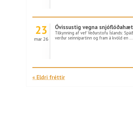
23
Óvissustig vegna snjóflóðahæt
Tilkynning af vef Veðurstofu Íslands: Spáð
verður seinnipartinn og fram á kvöld en …
mar 26
« Eldri fréttir