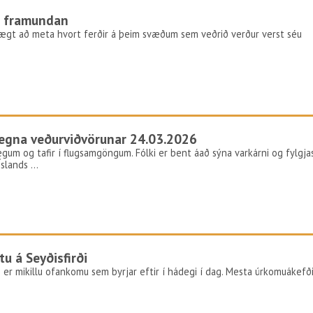
r framundan
vægt að meta hvort ferðir á þeim svæðum sem veðrið verður verst séu
vegna veðurviðvörunar 24.03.2026
vegum og tafir í flugsamgöngum. Fólki er bent áað sýna varkárni og fylgja
Íslands …
u á Seyðisfirði
 er mikillu ofankomu sem byrjar eftir í hádegi í dag. Mesta úrkomuákefð