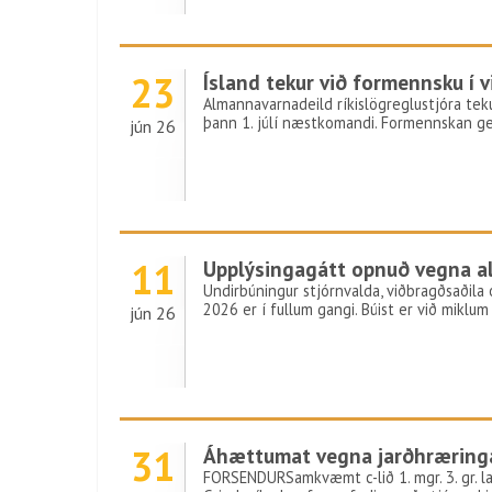
23
Ísland tekur við formennsku í
Almannavarnadeild ríkislögreglustjóra tek
þann 1. júlí næstkomandi. Formennskan gen
jún 26
11
Upplýsingagátt opnuð vegna a
Undirbúningur stjórnvalda, viðbragðsaðila 
2026 er í fullum gangi. Búist er við miklu
jún 26
31
Áhættumat vegna jarðhræringa
FORSENDURSamkvæmt c-lið 1. mgr. 3. gr. 