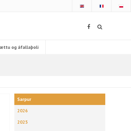
ættu og áfallaþoli
Sarpur
2026
2025