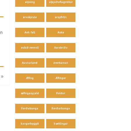
alýsing
alþjóðaflugvöllur
ársskýrsla
ársyfirlit
in
Ash fall
Aska
aukið rennsli
Aurskriða
Austurland
áverkamat
 »
Æfing
Æfingar
æfingaspjald
Baldur
Bárðabunga
Bárðarbunga
bargarbyggð
bæklingar