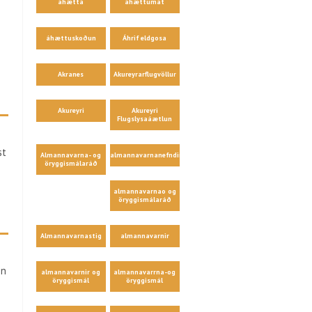
áhætta
áhættumat
áhættuskoðun
Áhrif eldgosa
Akranes
Akureyrarflugvöllur
Akureyri
Akureyri
Flugslysaáætlun
st
Almannavarna- og
almannavarnanefndir
öryggismálaráð
almannavarnao og
öryggismálaráð
Almannavarnastig
almannavarnir
in
almannavarnir og
almannavarrna-og
öryggismál
öryggismál