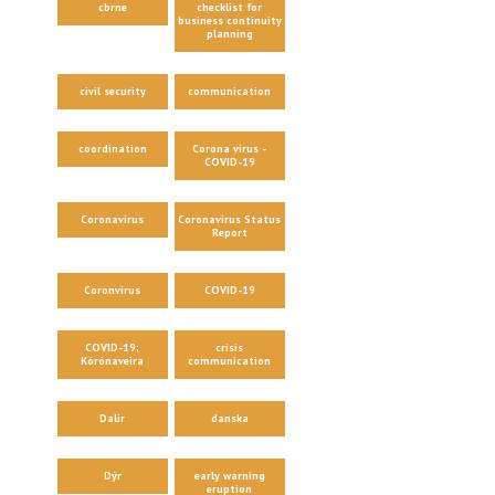
cbrne
checklist for
business continuity
planning
civil security
communication
coordination
Corona virus -
COVID-19
Coronavirus
Coronavirus Status
Report
Coronvirus
COVID-19
COVID-19;
crisis
Kórónaveira
communication
Dalir
danska
Dýr
early warning
eruption