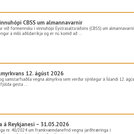
 vinnuhópi CBSS um almannavarnir
ur við formennsku í vinnuhópi Eystrasaltsráðsins (CBSS) um almannavarni
gur á milli aðildarríkja og er nú komið að …
lmyrkvans 12. ágúst 2026
og samstarfsaðila vegna almyrkva sem verður sýnilegur á Íslandi 12. ágú
m fjölda gesta …
 á Reykjanesi – 31.05.2026
laga nr. 40/2024 um framkvæmdanefnd vegna jarðhræringa í