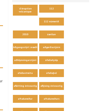
´d´éruption
112
volcanique
112 númerið
2010
áætlun
Aðgangsstýrt svæði
aðgerðastjórn
aðhlynningarstjóri
áfallahjálp
áfallastreita
áfallaþol
ur
aflétting óvissustig
aflýsing óvissustig
aftakaveður
aftakaveðurs