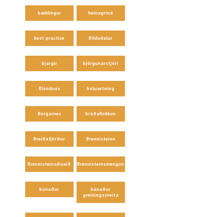
bæklingur
beinagrind
best practice
Bíldudalur
bjargir
björgunarstjóri
Blönduós
bólusetning
Borgarnes
bráðaflokkun
Breiðafjörður
Brennisteinn
Brennisteinsdíoxíð
Brennisteinsmengun
búnaður
búnaður
greiningasveita