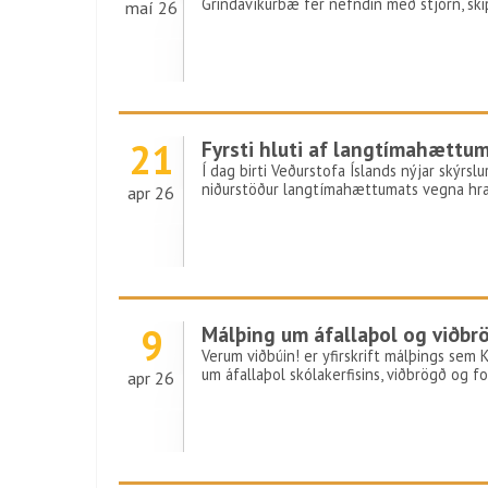
Grindavíkurbæ fer nefndin með stjórn, s
maí 26
21
Fyrsti hluti af langtímahættu
Í dag birti Veðurstofa Íslands nýjar skýrsl
niðurstöður langtímahættumats vegna hra
apr 26
9
Málþing um áfallaþol og viðbr
Verum viðbúin! er yfirskrift málþings sem K
um áfallaþol skólakerfisins, viðbrögð og for
apr 26