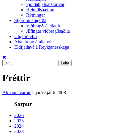
Fjöldahjálparstöðvar
Heimilisáætlun
Rýmingar
Stjórnun aðgerða
Viðbragðsáætlanir
Æfingar viðbragðsaðila
Útgefið efni
Áhættu og áfallaþoli
Eldfjallavá á Reykjanesskaga
Fréttir
Almannavarnir
>
jarðskjálfti 2008
Sarpur
2026
2025
2024
2023