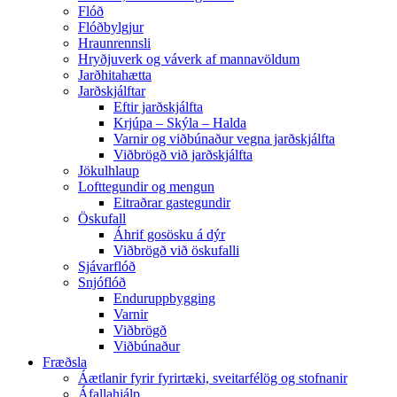
Flóð
Flóðbylgjur
Hraunrennsli
Hryðjuverk og váverk af mannavöldum
Jarðhitahætta
Jarðskjálftar
Eftir jarðskjálfta
Krjúpa – Skýla – Halda
Varnir og viðbúnaður vegna jarðskjálfta
Viðbrögð við jarðskjálfta
Jökulhlaup
Lofttegundir og mengun
Eitraðrar gastegundir
Öskufall
Áhrif gosösku á dýr
Viðbrögð við öskufalli
Sjávarflóð
Snjóflóð
Enduruppbygging
Varnir
Viðbrögð
Viðbúnaður
Fræðsla
Áætlanir fyrir fyrirtæki, sveitarfélög og stofnanir
Áfallahjálp