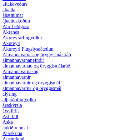
aftakaveðurs
áhætta
áhættumat
áhættuskoðun
Áhrif eldgosa
Akranes
Akureyrarflugvöllur
Akureyri
Akureyri Flugslysaáætlun
Almannavarna- og öryggismálaráð
almannavarnanefndir
almannavarnao og öryggismálaráð
Almannavarnastig
almannavarnir
almannavarnir og öryggismál
almannavarrna-og öryggismál
alýsing
alþjóðaflugvöllur
ársskýrsla
ársyfirlit
Ash fall
Aska
aukið rennsli
Aurskriða
Austurland