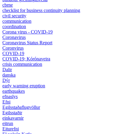
cbrne
checklist for business continuity planning
civil security
communication
coordination
Corona virus - COVID-19
Coronavirus
Coronavirus Status Report
Coronvirus
COVID-19
COVID-19; Kórónaveira
crisis communication
Dalir
danska
Dýr
early warning eruption
earthquakes
efnaslys
Efni
Egilsstaðaflugvöllur
Egilsstaðir
einkavarnir
eitrun
Eiturefni