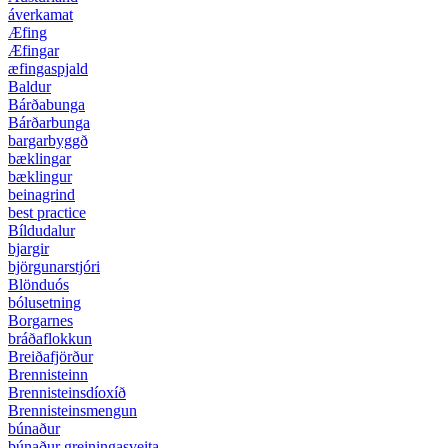
áverkamat
Æfing
Æfingar
æfingaspjald
Baldur
Bárðabunga
Bárðarbunga
bargarbyggð
bæklingar
bæklingur
beinagrind
best practice
Bíldudalur
bjargir
björgunarstjóri
Blönduós
bólusetning
Borgarnes
bráðaflokkun
Breiðafjörður
Brennisteinn
Brennisteinsdíoxíð
Brennisteinsmengun
búnaður
búnaður greiningasveita