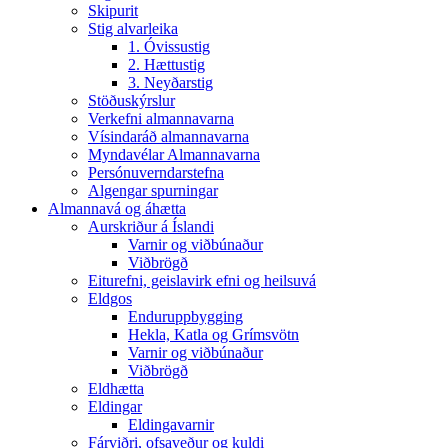
Skipurit
Stig alvarleika
1. Óvissustig
2. Hættustig
3. Neyðarstig
Stöðuskýrslur
Verkefni almannavarna
Vísindaráð almannavarna
Myndavélar Almannavarna
Persónuverndarstefna
Algengar spurningar
Almannavá og áhætta
Aurskriður á Íslandi
Varnir og viðbúnaður
Viðbrögð
Eiturefni, geislavirk efni og heilsuvá
Eldgos
Enduruppbygging
Hekla, Katla og Grímsvötn
Varnir og viðbúnaður
Viðbrögð
Eldhætta
Eldingar
Eldingavarnir
Fárviðri, ofsaveður og kuldi