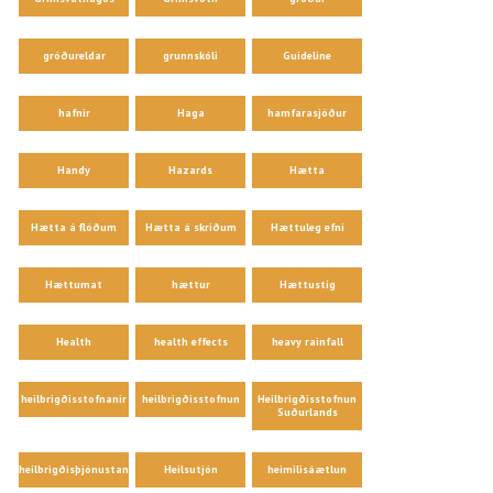
gróðureldar
grunnskóli
Guideline
hafnir
Haga
hamfarasjóður
Handy
Hazards
Hætta
Hætta á flóðum
Hætta á skriðum
Hættuleg efni
Hættumat
hættur
Hættustig
Health
health effects
heavy rainfall
heilbrigðisstofnanir
heilbrigðisstofnun
Heilbrigðisstofnun
Suðurlands
heilbrigðisþjónustan
Heilsutjón
heimilisáætlun