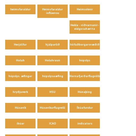
heimsfaraldur
Heimsfaraldur
Heimsóknir
inflúensu
Hekla - viðvarnanir-
eldgosahætta
Herjólfur
hjálparlið
höfuðborgarsvæðið
Holuh
Holuhraun
hópslys
hópslys. æfingar
hópslysaæfing
Hornafjarðarflugvöllur
hryðjuverk
HSU
Húnaþing
Húsavík
Húsavíkurflugvelli
Íbúafundur
íbúar
ICAO
indicators