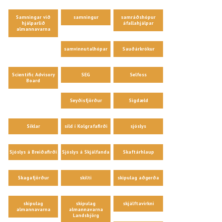
Samningar við
samningur
samráðshópur
hjálparlið
áfallahjálpar
almannavarna
samvinnutalhópar
Sauðárkrókur
Scientific Advisory
SEG
Selfoss
Board
Seyðisfjörður
Sigdæld
Síklar
síld í Kolgrafafirði
sjóslys
Sjóslys á Breiðafirði
Sjóslys á Skjálfanda
Skaftárhlaup
Skagafjörður
skilti
skipulag aðgerða
skipulag
skipulag
skjálftavirkni
almannavarna
almannavarna
Landsbjörg