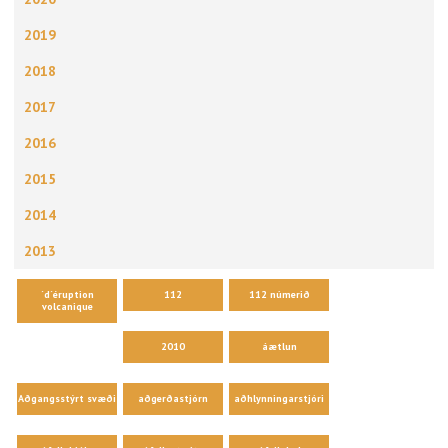
2019
2018
2017
2016
2015
2014
2013
´d´éruption
112
112 númerið
volcanique
2010
áætlun
Aðgangsstýrt svæði
aðgerðastjórn
aðhlynningarstjóri