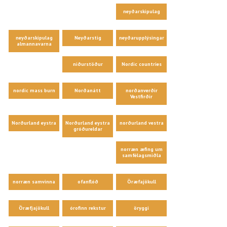
neyðarskipulag
neyðarskipulag
Neyðarstig
neyðarupplýsingar
almannavarna
niðurstöður
Nordic countries
nordic mass burn
Norðanátt
norðanverðir
Vestfirðir
Norðurland eystra
Norðurland eystra
norðurland vestra
gróðureldar
norræn æfing um
samfélagsmiðla
norræn samvinna
ofanflóð
Öræfajökull
Öræfjajökull
órofinn rekstur
öryggi