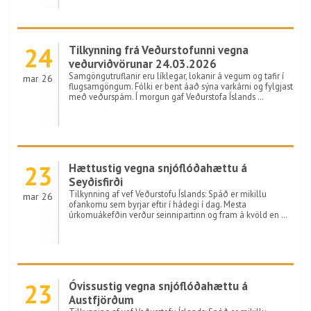
24
Tilkynning frá Veðurstofunni vegna
veðurviðvörunar 24.03.2026
Samgöngutruflanir eru líklegar, lokanir á vegum og tafir í
mar 26
flugsamgöngum. Fólki er bent áað sýna varkárni og fylgjast
með veðurspám. Í morgun gaf Veðurstofa Íslands …
23
Hættustig vegna snjóflóðahættu á
Seyðisfirði
Tilkynning af vef Veðurstofu Íslands: Spáð er mikillu
mar 26
ofankomu sem byrjar eftir í hádegi í dag. Mesta
úrkomuákefðin verður seinnipartinn og fram á kvöld en …
23
Óvissustig vegna snjóflóðahættu á
Austfjörðum