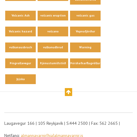
Volcanic Ash
volcanic eruption
volcanic gas
Volcanic hazard
volcano
Vopnafjörður
vulkanausbruch
vulkanudbrud
Warning
Þingvallavegur
Þjónustumiðstöð
Þórshafnarflugvöllur
þýska
Laugavegur 166 | 105 Reykjavík | S:444 2500 | Fax: 562 2665 |
Netfang:
almannavarnir[hja]almannavarnir.is