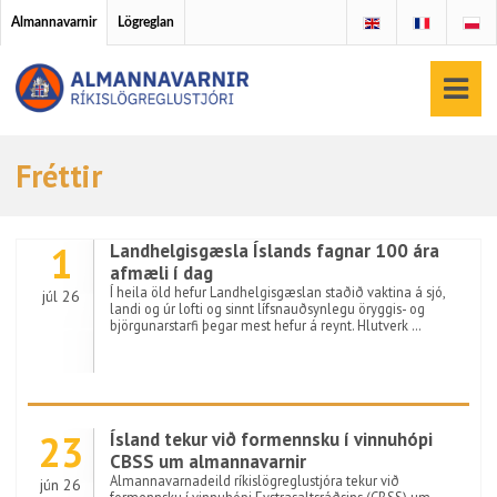
Almannavarnir
Lögreglan
Fréttir
1
Landhelgisgæsla Íslands fagnar 100 ára
afmæli í dag
Í heila öld hefur Landhelgisgæslan staðið vaktina á sjó,
júl 26
landi og úr lofti og sinnt lífsnauðsynlegu öryggis- og
björgunarstarfi þegar mest hefur á reynt. Hlutverk …
23
Ísland tekur við formennsku í vinnuhópi
CBSS um almannavarnir
Almannavarnadeild ríkislögreglustjóra tekur við
jún 26