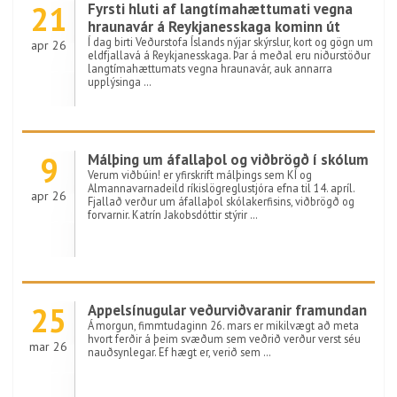
21
Fyrsti hluti af langtímahættumati vegna
hraunavár á Reykjanesskaga kominn út
Í dag birti Veðurstofa Íslands nýjar skýrslur, kort og gögn um
apr 26
eldfjallavá á Reykjanesskaga. Þar á meðal eru niðurstöður
langtímahættumats vegna hraunavár, auk annarra
upplýsinga …
9
Málþing um áfallaþol og viðbrögð í skólum
Verum viðbúin! er yfirskrift málþings sem KÍ og
Almannavarnadeild ríkislögreglustjóra efna til 14. apríl.
apr 26
Fjallað verður um áfallaþol skólakerfisins, viðbrögð og
forvarnir. Katrín Jakobsdóttir stýrir …
25
Appelsínugular veðurviðvaranir framundan
Á morgun, fimmtudaginn 26. mars er mikilvægt að meta
hvort ferðir á þeim svæðum sem veðrið verður verst séu
mar 26
nauðsynlegar. Ef hægt er, verið sem …