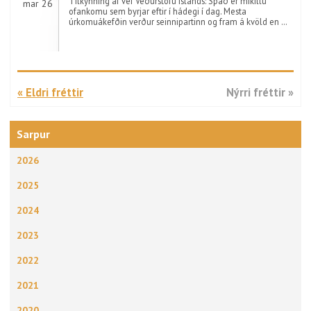
Tilkynning af vef Veðurstofu Íslands: Spáð er mikillu
mar 26
ofankomu sem byrjar eftir í hádegi í dag. Mesta
úrkomuákefðin verður seinnipartinn og fram á kvöld en …
« Eldri fréttir
Nýrri fréttir »
Sarpur
2026
2025
2024
2023
2022
2021
2020