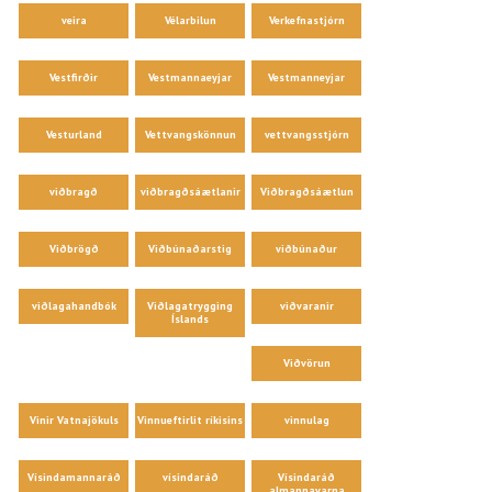
veira
Vélarbilun
Verkefnastjórn
Vestfirðir
Vestmannaeyjar
Vestmanneyjar
Vesturland
Vettvangskönnun
vettvangsstjórn
viðbragð
viðbragðsáætlanir
Viðbragðsáætlun
Viðbrögð
Viðbúnaðarstig
viðbúnaður
viðlagahandbók
Viðlagatrygging
viðvaranir
Íslands
Viðvörun
Vinir Vatnajökuls
Vinnueftirlit ríkisins
vinnulag
Vísindamannaráð
vísindaráð
Vísindaráð
almannavarna