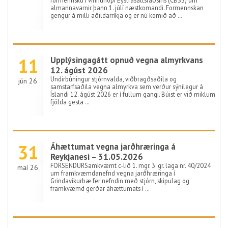
formennsku í vinnuhópi Eystrasaltsráðsins (CBSS) um
almannavarnir þann 1. júlí næstkomandi. Formennskan
gengur á milli aðildarríkja og er nú komið að …
11
Upplýsingagátt opnuð vegna almyrkvans
12. ágúst 2026
Undirbúningur stjórnvalda, viðbragðsaðila og
jún 26
samstarfsaðila vegna almyrkva sem verður sýnilegur á
Íslandi 12. ágúst 2026 er í fullum gangi. Búist er við miklum
fjölda gesta …
31
Áhættumat vegna jarðhræringa á
Reykjanesi – 31.05.2026
FORSENDURSamkvæmt c-lið 1. mgr. 3. gr. laga nr. 40/2024
maí 26
um framkvæmdanefnd vegna jarðhræringa í
Grindavíkurbæ fer nefndin með stjórn, skipulag og
framkvæmd gerðar áhættumats í …