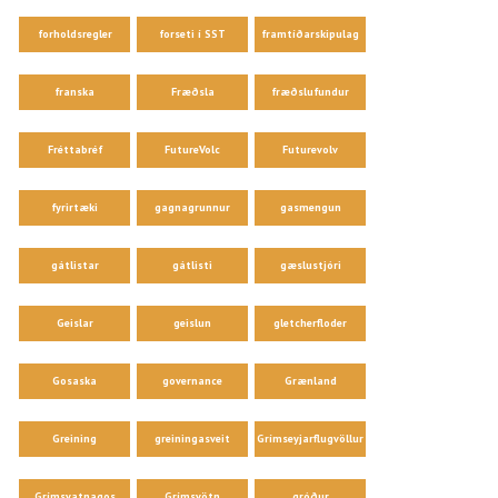
forholdsregler
forseti í SST
framtíðarskipulag
franska
Fræðsla
fræðslufundur
Fréttabréf
FutureVolc
Futurevolv
fyrirtæki
gagnagrunnur
gasmengun
gátlistar
gátlisti
gæslustjóri
Geislar
geislun
gletcherfloder
Gosaska
governance
Grænland
Greining
greiningasveit
Grímseyjarflugvöllur
Grímsvatnagos
Grímsvötn
gróður