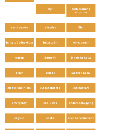
Dýr
early warning
eruption
earthquakes
efnaslys
Efni
Egilsstaðaflugvöllur
Egilsstaðir
einkavarnir
eitrun
Eiturefni
El volcán Katla
eldar
Eldgos
Eldgos í Kötlu
eldgos undir jökli
eldgosahætta
eldingavari
emergency
end-users
enduruppbygging
english
enska
erlendir ferðamenn