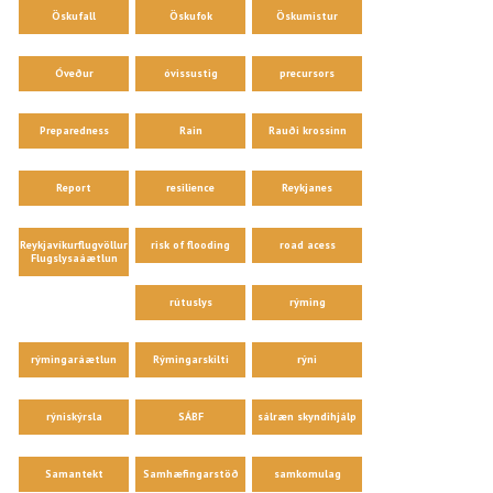
Öskufall
Öskufok
Öskumistur
Óveður
óvissustig
precursors
Preparedness
Rain
Rauði krossinn
Report
resilience
Reykjanes
Reykjavíkurflugvöllur
risk of flooding
road acess
Flugslysaáætlun
rútuslys
rýming
rýmingaráætlun
Rýmingarskilti
rýni
rýniskýrsla
SÁBF
sálræn skyndihjálp
Samantekt
Samhæfingarstöð
samkomulag