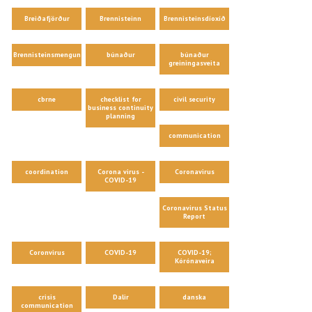
Breiðafjörður
Brennisteinn
Brennisteinsdíoxíð
Brennisteinsmengun
búnaður
búnaður
greiningasveita
cbrne
checklist for
civil security
business continuity
planning
communication
coordination
Corona virus -
Coronavirus
COVID-19
Coronavirus Status
Report
Coronvirus
COVID-19
COVID-19;
Kórónaveira
crisis
Dalir
danska
communication