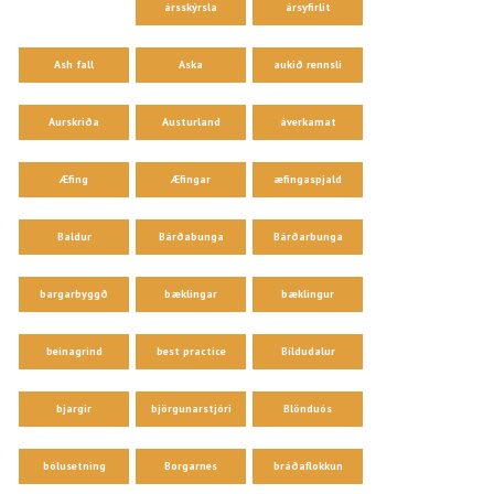
ársskýrsla
ársyfirlit
Ash fall
Aska
aukið rennsli
Aurskriða
Austurland
áverkamat
Æfing
Æfingar
æfingaspjald
Baldur
Bárðabunga
Bárðarbunga
bargarbyggð
bæklingar
bæklingur
beinagrind
best practice
Bíldudalur
bjargir
björgunarstjóri
Blönduós
bólusetning
Borgarnes
bráðaflokkun