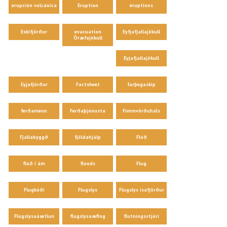
erupción volcánica
Eruption
éruptions
Eskifjörður
evacuation
Eyfjafjallajökull
Öræfajökull
Eyjafjallajökull
Eyjafjörður
Factsheet
farþegaskip
ferðamenn
Ferðaþjónusta
Fimmvörðuháls
Fjallabyggð
fjöldahjálp
Flóð
flóð í ám
floods
Flug
Flugkóði
Flugslys
Flugslys ísafjörður
Flugslysaáætlun
flugslysaæfing
flutningsstjóri