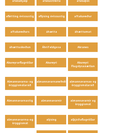
áfallahjálp
áfallastreita
áfallaþol
aflétting óvissustig
aflýsing óvissustig
aftakaveður
aftakaveðurs
áhætta
áhættumat
áhættuskoðun
Áhrif eldgosa
Akranes
Akureyrarflugvöllur
Akureyri
Akureyri
Flugslysaáætlun
Almannavarna- og
almannavarnanefndir
almannavarnao og
öryggismálaráð
öryggismálaráð
Almannavarnastig
almannavarnir
almannavarnir og
öryggismál
almannavarrna-og
alýsing
alþjóðaflugvöllur
öryggismál