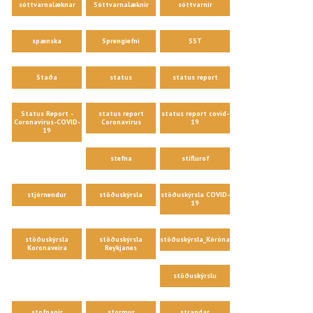
sóttvarnalæknar
Sóttvarnalæknir
sóttvarnir
spænska
Sprengiefni
SST
Staða
status
status report
Status Report -
status report
status report covid-
Coronavirus-COVID-
Coronavirus
19
19
stefna
stíflurof
stjórnendur
stöðuskýrsla
stöðuskýrsla COVID-
19
stöðuskýrsla
stöðuskýrsla
stöðuskýrsla_Kórónaveira
Koronaveira
Reykjanes
stöðuskýrslu
stofnanir
stormur
strandar