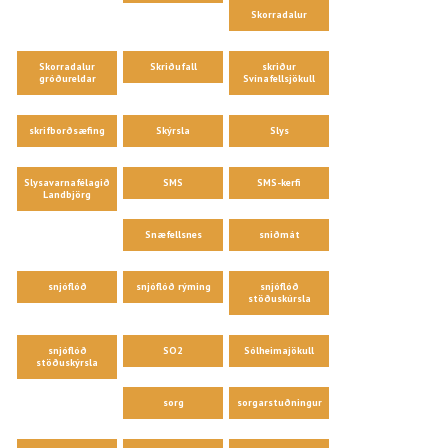
Skorradalur
Skorradalur
Skriðufall
skriður
gróðureldar
Svínafellsjökull
skrifborðsæfing
Skýrsla
Slys
Slysavarnafélagið
SMS
SMS-kerfi
Landbjörg
Snæfellsnes
sniðmát
snjóflóð
snjóflóð rýming
snjóflóð
stöðuskúrsla
snjóflóð
SO2
Sólheimajökull
stöðuskýrsla
sorg
sorgarstuðningur