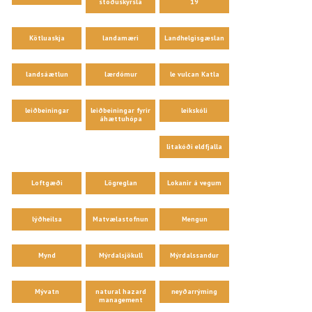
stöðuskýrsla
19
Kötluaskja
landamæri
Landhelgisgæslan
landsáætlun
lærdómur
le vulcan Katla
leiðbeiningar
leiðbeiningar fyrir
leikskóli
áhættuhópa
litakóði eldfjalla
Loftgæði
Lögreglan
Lokanir á vegum
lýðheilsa
Matvælastofnun
Mengun
Mynd
Mýrdalsjökull
Mýrdalssandur
Mývatn
natural hazard
neyðarrýming
management