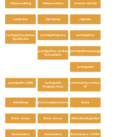
inflúensuæfing
inflúensuvinna
intense rainfall
ísafjörður
Ísbráðnun
íslenska
Jarðskjálftaáætlun
jarðskjálftahrina
Jarðskjálftar
Eyjafjörður
jarðskjálftar norðan
jarðskjálftauppbygging
Vatnajökuls
jarðskjálfti
jarðskjálfti 2008
Jarðskjálfti
Jarðvísindastofnun
Þingeyjarsýsla
HÍ
Jökulhlaup
Katastrophenschutz
Katla
Katla- vestur
Katla-austur
Keflavíkurflugvöllur
Koronaveira
Koronaveira
Kórónaveira; COVID-