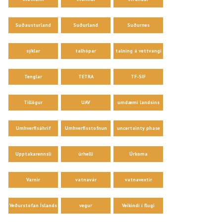
Suðausturland
Suðurland
Suðurnes
sýklar
talhópar
talning á vettvangi
Tenglar
TETRA
TF-SIF
Tillögur
UAV
umdæmi landsins
Umhverfisáhrif
Umhverfisstofnun
uncertainty phase
Upptakarennsli
úrhelli
Úrkoma
Varnir
vatnavár
vatnavextir
Veðurstofan Íslands
vegur
Veikindi í flugi