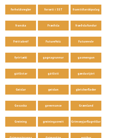
forholdsregler
forseti í SST
framtíðarskipulag
franska
Fræðsla
fræðslufundur
Fréttabréf
FutureVolc
Futurevolv
fyrirtæki
gagnagrunnur
gasmengun
gátlistar
gátlisti
gæslustjóri
Geislar
geislun
gletcherfloder
Gosaska
governance
Grænland
Greining
greiningasveit
Grímseyjarflugvöllur
Grímsvatnagos
Grímsvötn
gróður