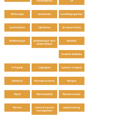
stöðuskýrsla
19
Kötluaskja
landamæri
Landhelgisgæslan
landsáætlun
lærdómur
le vulcan Katla
leiðbeiningar
leiðbeiningar fyrir
leikskóli
áhættuhópa
litakóði eldfjalla
Loftgæði
Lögreglan
Lokanir á vegum
lýðheilsa
Matvælastofnun
Mengun
Mynd
Mýrdalsjökull
Mýrdalssandur
Mývatn
natural hazard
neyðarrýming
management