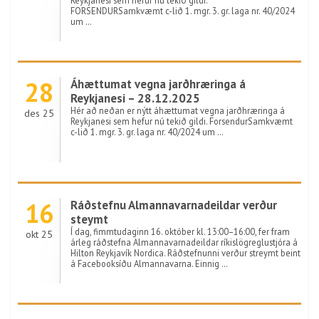
Reykjanesi sem hefur nú tekið gildi.
FORSENDURSamkvæmt c-lið 1. mgr. 3. gr. laga nr. 40/2024
um …
28
Áhættumat vegna jarðhræringa á
Reykjanesi – 28.12.2025
Hér að neðan er nýtt áhættumat vegna jarðhræringa á
des 25
Reykjanesi sem hefur nú tekið gildi. ForsendurSamkvæmt
c-lið 1. mgr. 3. gr. laga nr. 40/2024 um …
16
Ráðstefnu Almannavarnadeildar verður
steymt
Í dag, fimmtudaginn 16. október kl. 13:00–16:00, fer fram
okt 25
árleg ráðstefna Almannavarnadeildar ríkislögreglustjóra á
Hilton Reykjavík Nordica. Ráðstefnunni verður streymt beint
á Facebooksíðu Almannavarna. Einnig …