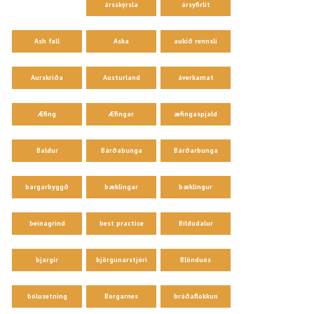
ársskýrsla
ársyfirlit
Ash fall
Aska
aukið rennsli
Aurskriða
Austurland
áverkamat
Æfing
Æfingar
æfingaspjald
Baldur
Bárðabunga
Bárðarbunga
bargarbyggð
bæklingar
bæklingur
beinagrind
best practice
Bíldudalur
bjargir
björgunarstjóri
Blönduós
bólusetning
Borgarnes
bráðaflokkun