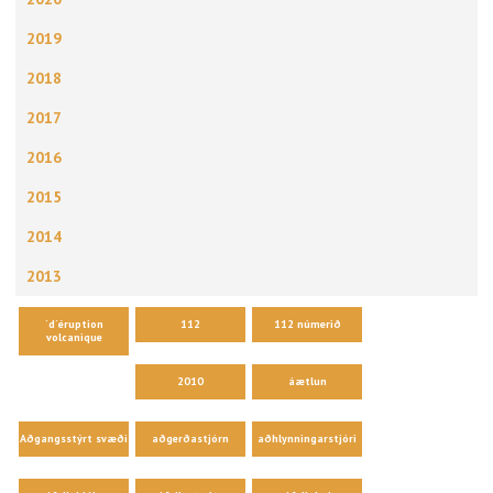
2019
2018
2017
2016
2015
2014
2013
´d´éruption
112
112 númerið
volcanique
2010
áætlun
Aðgangsstýrt svæði
aðgerðastjórn
aðhlynningarstjóri