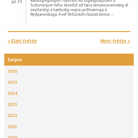
Ríkislögreglustjóri í samráði við lögreglustjórann á
júl 25
Suðurnesjum hefur ákveðið að færa almannavarnastig af
neyðarstigi á hættustig vegna jarðhræringa á
Reykjanesskaga. Á vef Veðurstofu Íslands kemur …
« Eldri fréttir
Nýrri fréttir »
Sarpur
2026
2025
2024
2023
2022
2021
2020