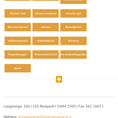
Volcanic Ash
volcanic eruption
volcanic gas
Volcanic hazard
volcano
Vopnafjörður
vulkanausbruch
vulkanudbrud
Warning
Þingvallavegur
Þjónustumiðstöð
Þórshafnarflugvöllur
þýska
Laugavegur 166 | 105 Reykjavík | S:444 2500 | Fax: 562 2665 |
Netfang:
almannavarnir[hja]almannavarnir.is