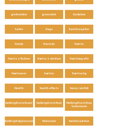
gróðureldar
grunnskóli
Guideline
hafnir
Haga
hamfarasjóður
Handy
Hazards
Hætta
Hætta á flóðum
Hætta á skriðum
Hættuleg efni
Hættumat
hættur
Hættustig
Health
health effects
heavy rainfall
heilbrigðisstofnanir
heilbrigðisstofnun
Heilbrigðisstofnun
Suðurlands
heilbrigðisþjónustan
Heilsutjón
heimilisáætlun