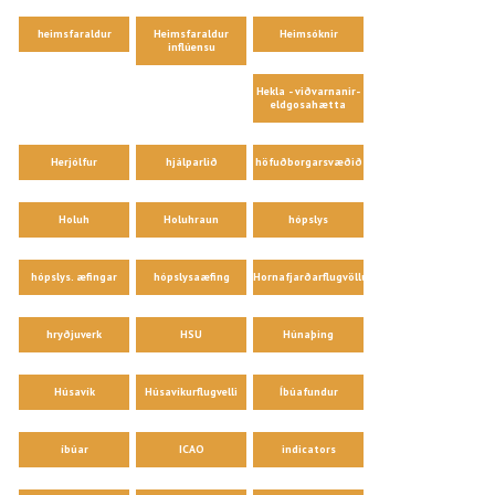
heimsfaraldur
Heimsfaraldur
Heimsóknir
inflúensu
Hekla - viðvarnanir-
eldgosahætta
Herjólfur
hjálparlið
höfuðborgarsvæðið
Holuh
Holuhraun
hópslys
hópslys. æfingar
hópslysaæfing
Hornafjarðarflugvöllur
hryðjuverk
HSU
Húnaþing
Húsavík
Húsavíkurflugvelli
Íbúafundur
íbúar
ICAO
indicators