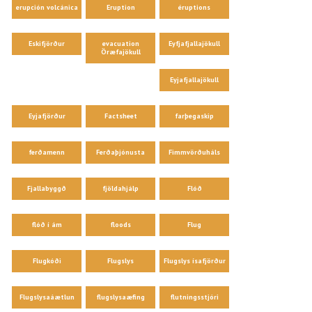
erupción volcánica
Eruption
éruptions
Eskifjörður
evacuation
Eyfjafjallajökull
Öræfajökull
Eyjafjallajökull
Eyjafjörður
Factsheet
farþegaskip
ferðamenn
Ferðaþjónusta
Fimmvörðuháls
Fjallabyggð
fjöldahjálp
Flóð
flóð í ám
floods
Flug
Flugkóði
Flugslys
Flugslys ísafjörður
Flugslysaáætlun
flugslysaæfing
flutningsstjóri