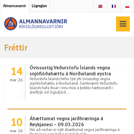
Almannavarnir
Lögreglan
Fréttir
14
Óvissustig Veðurstofu Íslands vegna
snjóflóðahættu á Norðurlandi eystra
Veðurstofa Íslands hefur lýst yfir óvissustigi vegna
mar 26
snjóflóðahættu á Norðurlandi. Samkvæmt Veðurstofu
Íslands hafa íbúar í einu húsi á þekktu hættusvæði í
dreifbýli við Siglufjörð …
10
Áhættumat vegna jarðhræringa á
Reykjanesi – 09.03.2026
Hér að neðan er nýtt áhættumat vegna jarðhræringa á
mar 26