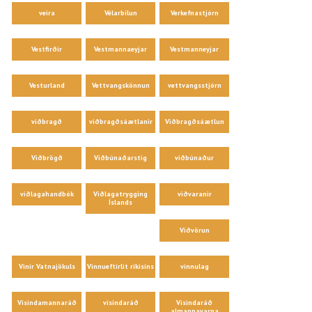
veira
Vélarbilun
Verkefnastjórn
Vestfirðir
Vestmannaeyjar
Vestmanneyjar
Vesturland
Vettvangskönnun
vettvangsstjórn
viðbragð
viðbragðsáætlanir
Viðbragðsáætlun
Viðbrögð
Viðbúnaðarstig
viðbúnaður
viðlagahandbók
Viðlagatrygging
viðvaranir
Íslands
Viðvörun
Vinir Vatnajökuls
Vinnueftirlit ríkisins
vinnulag
Vísindamannaráð
vísindaráð
Vísindaráð
almannavarna