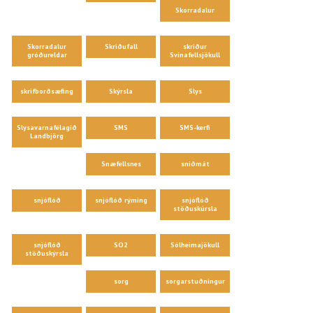
Skorradalur
Skorradalur
Skriðufall
skriður
gróðureldar
Svínafellsjökull
skrifborðsæfing
Skýrsla
Slys
Slysavarnafélagið
SMS
SMS-kerfi
Landbjörg
Snæfellsnes
sniðmát
snjóflóð
snjóflóð rýming
snjóflóð
stöðuskúrsla
snjóflóð
SO2
Sólheimajökull
stöðuskýrsla
sorg
sorgarstuðningur