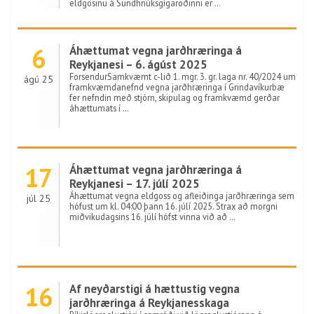
eldgosinu á Sundhnúksgígaröðinni er …
6
Áhættumat vegna jarðhræringa á
Reykjanesi – 6. ágúst 2025
ForsendurSamkvæmt c-lið 1. mgr. 3. gr. laga nr. 40/2024 um
ágú 25
framkvæmdanefnd vegna jarðhræringa í Grindavíkurbæ
fer nefndin með stjórn, skipulag og framkvæmd gerðar
áhættumats í …
17
Áhættumat vegna jarðhræringa á
Reykjanesi – 17. júlí 2025
Áhættumat vegna eldgoss og afleiðinga jarðhræringa sem
júl 25
hófust um kl. 04:00 þann 16. júlí 2025. Strax að morgni
miðvikudagsins 16. júlí hófst vinna við að …
16
Af neyðarstigi á hættustig vegna
jarðhræringa á Reykjanesskaga