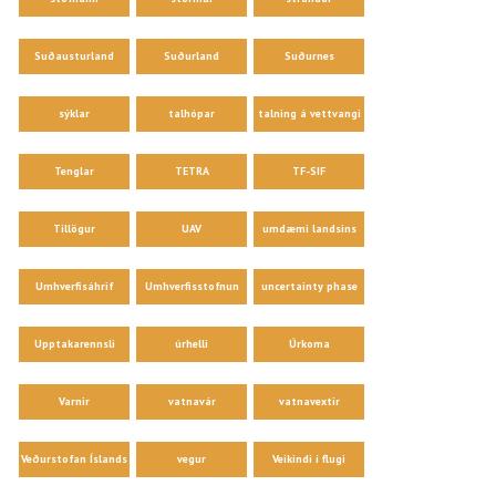
Suðausturland
Suðurland
Suðurnes
sýklar
talhópar
talning á vettvangi
Tenglar
TETRA
TF-SIF
Tillögur
UAV
umdæmi landsins
Umhverfisáhrif
Umhverfisstofnun
uncertainty phase
Upptakarennsli
úrhelli
Úrkoma
Varnir
vatnavár
vatnavextir
Veðurstofan Íslands
vegur
Veikindi í flugi