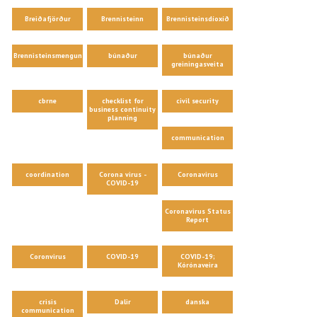
Breiðafjörður
Brennisteinn
Brennisteinsdíoxíð
Brennisteinsmengun
búnaður
búnaður
greiningasveita
cbrne
checklist for
civil security
business continuity
planning
communication
coordination
Corona virus -
Coronavirus
COVID-19
Coronavirus Status
Report
Coronvirus
COVID-19
COVID-19;
Kórónaveira
crisis
Dalir
danska
communication