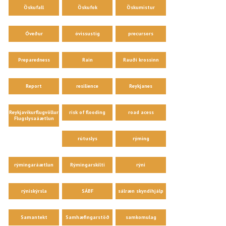
Öskufall
Öskufok
Öskumistur
Óveður
óvissustig
precursors
Preparedness
Rain
Rauði krossinn
Report
resilience
Reykjanes
Reykjavíkurflugvöllur
risk of flooding
road acess
Flugslysaáætlun
rútuslys
rýming
rýmingaráætlun
Rýmingarskilti
rýni
rýniskýrsla
SÁBF
sálræn skyndihjálp
Samantekt
Samhæfingarstöð
samkomulag