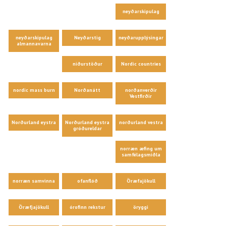
neyðarskipulag
neyðarskipulag
Neyðarstig
neyðarupplýsingar
almannavarna
niðurstöður
Nordic countries
nordic mass burn
Norðanátt
norðanverðir
Vestfirðir
Norðurland eystra
Norðurland eystra
norðurland vestra
gróðureldar
norræn æfing um
samfélagsmiðla
norræn samvinna
ofanflóð
Öræfajökull
Öræfjajökull
órofinn rekstur
öryggi