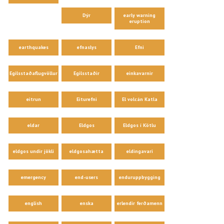
Dýr
early warning
eruption
earthquakes
efnaslys
Efni
Egilsstaðaflugvöllur
Egilsstaðir
einkavarnir
eitrun
Eiturefni
El volcán Katla
eldar
Eldgos
Eldgos í Kötlu
eldgos undir jökli
eldgosahætta
eldingavari
emergency
end-users
enduruppbygging
english
enska
erlendir ferðamenn