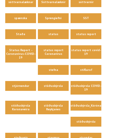
sóttvarnalæknar
Sóttvarnalæknir
sóttvarnir
spænska
Sprengiefni
SST
Staða
status
status report
Status Report -
status report
status report covid-
Coronavirus-COVID-
Coronavirus
19
19
stefna
stíflurof
stjórnendur
stöðuskýrsla
stöðuskýrsla COVID-
19
stöðuskýrsla
stöðuskýrsla
stöðuskýrsla_Kórónaveira
Koronaveira
Reykjanes
stöðuskýrslu
stofnanir
stormur
strandar