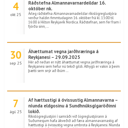
4
Ráðstefna Almannavarnardeildar 16.
október nk.
Árleg ráðstefna Almannavarnadeildar ríkislögreglustjóra
okt 25
verður haldin fimmtudaginn 16. október frá kl. 13:00 til
16:00 á Hilton Reykjavík Nordica. Ráðstefnan, sem fer fram í
fjórða sinn, …
30
Áhættumat vegna jarðhræringa á
Reykjanesi – 29.09.2025
Hér að neðan er nýtt áhættumat vegna jarðhræringa á
sep 25
Reykjanesi sem hefur nú tekið gildi. Athygli er vakin á þeim
þætti sem snýr að íbúm …
7
Af hættustigi á óvissustig Almannavarna –
níunda eldgosinu á Sundhnúksgígaröðinni
lokið.
ágú 25
Ríkislögreglustjóri í samráði við lögreglustjórann á
Suðurnesjum hafa ákveðið að færa almannavarnastig af
hættustigi á óvissustig vegna umbrota á Reykjanesi. Níunda