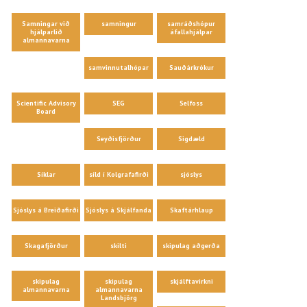
Samningar við
samningur
samráðshópur
hjálparlið
áfallahjálpar
almannavarna
samvinnutalhópar
Sauðárkrókur
Scientific Advisory
SEG
Selfoss
Board
Seyðisfjörður
Sigdæld
Síklar
síld í Kolgrafafirði
sjóslys
Sjóslys á Breiðafirði
Sjóslys á Skjálfanda
Skaftárhlaup
Skagafjörður
skilti
skipulag aðgerða
skipulag
skipulag
skjálftavirkni
almannavarna
almannavarna
Landsbjörg