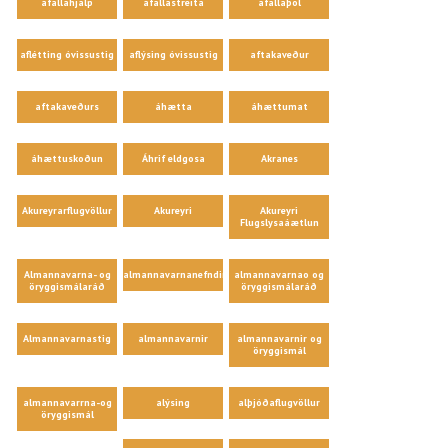
áfallahjálp
áfallastreita
áfallaþol
aflétting óvissustig
aflýsing óvissustig
aftakaveður
aftakaveðurs
áhætta
áhættumat
áhættuskoðun
Áhrif eldgosa
Akranes
Akureyrarflugvöllur
Akureyri
Akureyri
Flugslysaáætlun
Almannavarna- og
almannavarnanefndir
almannavarnao og
öryggismálaráð
öryggismálaráð
Almannavarnastig
almannavarnir
almannavarnir og
öryggismál
almannavarrna-og
alýsing
alþjóðaflugvöllur
öryggismál