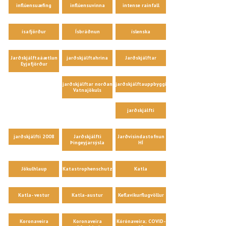
inflúensuæfing
inflúensuvinna
intense rainfall
ísafjörður
Ísbráðnun
íslenska
Jarðskjálftaáætlun
jarðskjálftahrina
Jarðskjálftar
Eyjafjörður
jarðskjálftar norðan
jarðskjálftauppbygging
Vatnajökuls
jarðskjálfti
jarðskjálfti 2008
Jarðskjálfti
Jarðvísindastofnun
Þingeyjarsýsla
HÍ
Jökulhlaup
Katastrophenschutz
Katla
Katla- vestur
Katla-austur
Keflavíkurflugvöllur
Koronaveira
Koronaveira
Kórónaveira; COVID-