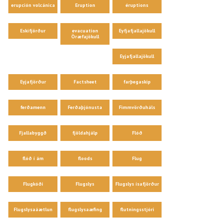
erupción volcánica
Eruption
éruptions
Eskifjörður
evacuation
Eyfjafjallajökull
Öræfajökull
Eyjafjallajökull
Eyjafjörður
Factsheet
farþegaskip
ferðamenn
Ferðaþjónusta
Fimmvörðuháls
Fjallabyggð
fjöldahjálp
Flóð
flóð í ám
floods
Flug
Flugkóði
Flugslys
Flugslys ísafjörður
Flugslysaáætlun
flugslysaæfing
flutningsstjóri