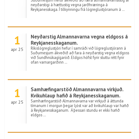
Suðurnesjum hefur ákveðið að færa almannavarnastig af
neyðarstigi á hættustig vegna jarðhræringa á
Reykjanesskaga. Í tilkynningu frá lögreglustjóranum á …
1
Neyðarstig Almannavarna vegna eldgoss á
Reykjanesskaganum.
Ríkislögreglustjóri hefur í samráði við lögreglustjórann á
apr 25
Suðurnesjum ákveðið að fara á neyðarstig vegna eldgoss
við Sundhnúkagígaröð. Eldgos hófst fyrir stuttu rétt fyrir
ofan varnargarðinn …
1
Samhæfingarstöð Almannavarna virkjuð.
Kvikuhlaup hafið á Reykjanesskaganum.
Samhæfingarstöð Almannavarna var virkjuð á áttunda
apr 25
tímanum í morgun þegar ljóst var að kvikuhlaup var hafið
á Reykjanesskaganum. Á þessari stundu er ekki hafið
eldgos …