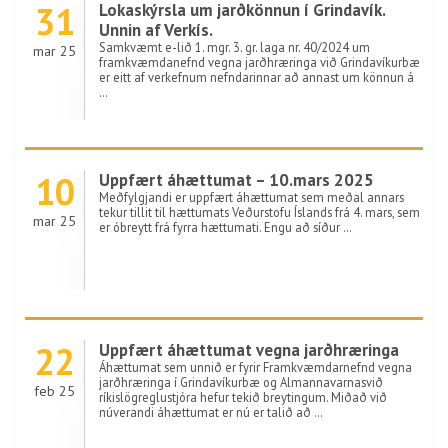
31
Lokaskýrsla um jarðkönnun í Grindavík.
Unnin af Verkís.
Samkvæmt e-lið 1. mgr. 3. gr. laga nr. 40/2024 um
mar 25
framkvæmdanefnd vegna jarðhræringa við Grindavíkurbæ
er eitt af verkefnum nefndarinnar að annast um könnun á
…
10
Uppfært áhættumat – 10.mars 2025
Meðfylgjandi er uppfært áhættumat sem meðal annars
tekur tillit til hættumats Veðurstofu Íslands frá 4. mars, sem
mar 25
er óbreytt frá fyrra hættumati. Engu að síður …
22
Uppfært áhættumat vegna jarðhræringa
Áhættumat sem unnið er fyrir Framkvæmdarnefnd vegna
jarðhræringa í Grindavíkurbæ og Almannavarnasvið
feb 25
ríkislögreglustjóra hefur tekið breytingum. Miðað við
núverandi áhættumat er nú er talið að …