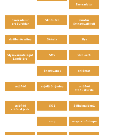
Skorradalur
Skorradalur
Skriðufall
skriður
gróðureldar
Svínafellsjökull
skrifborðsæfing
Skýrsla
Slys
Slysavarnafélagið
SMS
SMS-kerfi
Landbjörg
Snæfellsnes
sniðmát
snjóflóð
snjóflóð rýming
snjóflóð
stöðuskúrsla
snjóflóð
SO2
Sólheimajökull
stöðuskýrsla
sorg
sorgarstuðningur