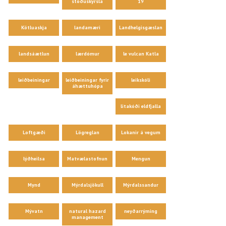
stöðuskýrsla
19
Kötluaskja
landamæri
Landhelgisgæslan
landsáætlun
lærdómur
le vulcan Katla
leiðbeiningar
leiðbeiningar fyrir
leikskóli
áhættuhópa
litakóði eldfjalla
Loftgæði
Lögreglan
Lokanir á vegum
lýðheilsa
Matvælastofnun
Mengun
Mynd
Mýrdalsjökull
Mýrdalssandur
Mývatn
natural hazard
neyðarrýming
management