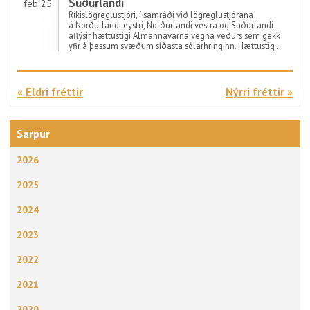
Suðurlandi
feb 25
Ríkislögreglustjóri, í samráði við lögreglustjórana
á Norðurlandi eystri, Norðurlandi vestra og Suðurlandi
aflýsir hættustigi Almannavarna vegna veðurs sem gekk
yfir á þessum svæðum síðasta sólarhringinn. Hættustig …
« Eldri fréttir
Nýrri fréttir »
Sarpur
2026
2025
2024
2023
2022
2021
2020