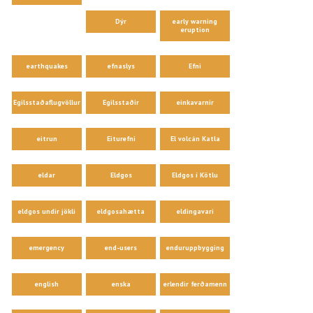
Dýr
early warning
eruption
earthquakes
efnaslys
Efni
Egilsstaðaflugvöllur
Egilsstaðir
einkavarnir
eitrun
Eiturefni
El volcán Katla
eldar
Eldgos
Eldgos í Kötlu
eldgos undir jökli
eldgosahætta
eldingavari
emergency
end-users
enduruppbygging
english
enska
erlendir ferðamenn