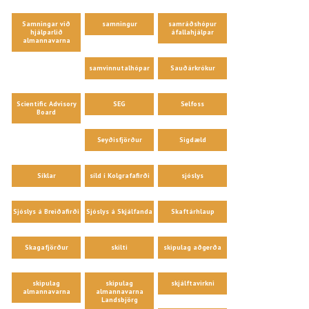
Samningar við
samningur
samráðshópur
hjálparlið
áfallahjálpar
almannavarna
samvinnutalhópar
Sauðárkrókur
Scientific Advisory
SEG
Selfoss
Board
Seyðisfjörður
Sigdæld
Síklar
síld í Kolgrafafirði
sjóslys
Sjóslys á Breiðafirði
Sjóslys á Skjálfanda
Skaftárhlaup
Skagafjörður
skilti
skipulag aðgerða
skipulag
skipulag
skjálftavirkni
almannavarna
almannavarna
Landsbjörg