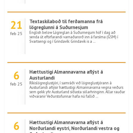
21
Textaskilaboð til ferðamanna frá
lögreglunni á Suðurnesjum
English below Lögreglan á Suðurnesjum hóf í dag að
feb 25
senda út eftirfarandi varnaðarorð inn á farsíma (GSM) í
Svartsengi og í Grindavík: Grindavik is a …
6
Hættustigi Almannavarna aflýst á
Austurlandi
Ríkislögreglustjóri, í samráði við lögreglustjórann á
feb 25
Austurlandi aflýsir hættustigi Almannavarna vegna veðurs
sem gekk yfir Austurland síðasta sólarhringinn. Allar rauðar
viðvaranir Veðurstofunnar hafa nú fallið …
6
Hættustigi Almannavarna aflýst á
Norðurlandi eystri, Norðurlandi vestra og