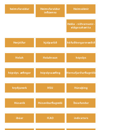
heimsfaraldur
Heimsfaraldur
Heimsóknir
inflúensu
Hekla - viðvarnanir-
eldgosahætta
Herjólfur
hjálparlið
höfuðborgarsvæðið
Holuh
Holuhraun
hópslys
hópslys. æfingar
hópslysaæfing
Hornafjarðarflugvöllur
hryðjuverk
HSU
Húnaþing
Húsavík
Húsavíkurflugvelli
Íbúafundur
íbúar
ICAO
indicators