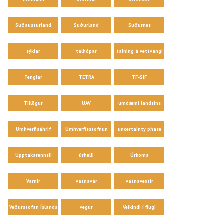
Suðausturland
Suðurland
Suðurnes
sýklar
talhópar
talning á vettvangi
Tenglar
TETRA
TF-SIF
Tillögur
UAV
umdæmi landsins
Umhverfisáhrif
Umhverfisstofnun
uncertainty phase
Upptakarennsli
úrhelli
Úrkoma
Varnir
vatnavár
vatnavextir
Veðurstofan Íslands
vegur
Veikindi í flugi