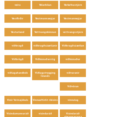
veira
Vélarbilun
Verkefnastjórn
Vestfirðir
Vestmannaeyjar
Vestmanneyjar
Vesturland
Vettvangskönnun
vettvangsstjórn
viðbragð
viðbragðsáætlanir
Viðbragðsáætlun
Viðbrögð
Viðbúnaðarstig
viðbúnaður
viðlagahandbók
Viðlagatrygging
viðvaranir
Íslands
Viðvörun
Vinir Vatnajökuls
Vinnueftirlit ríkisins
vinnulag
Vísindamannaráð
vísindaráð
Vísindaráð
almannavarna