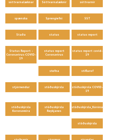
sóttvarnalæknar
Sóttvarnalæknir
sóttvarnir
spænska
Sprengiefni
SST
Staða
status
status report
Status Report -
status report
status report covid-
Coronavirus-COVID-
Coronavirus
19
19
stefna
stíflurof
stjórnendur
stöðuskýrsla
stöðuskýrsla COVID-
19
stöðuskýrsla
stöðuskýrsla
stöðuskýrsla_Kórónaveira
Koronaveira
Reykjanes
stöðuskýrslu
stofnanir
stormur
strandar