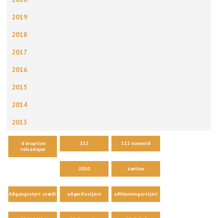
2019
2018
2017
2016
2015
2014
2013
´d´éruption
112
112 númerið
volcanique
2010
áætlun
Aðgangsstýrt svæði
aðgerðastjórn
aðhlynningarstjóri