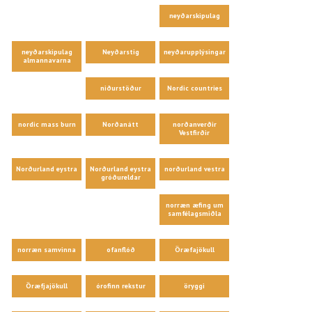
neyðarskipulag
neyðarskipulag
Neyðarstig
neyðarupplýsingar
almannavarna
niðurstöður
Nordic countries
nordic mass burn
Norðanátt
norðanverðir
Vestfirðir
Norðurland eystra
Norðurland eystra
norðurland vestra
gróðureldar
norræn æfing um
samfélagsmiðla
norræn samvinna
ofanflóð
Öræfajökull
Öræfjajökull
órofinn rekstur
öryggi