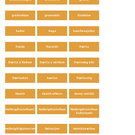
gróðureldar
grunnskóli
Guideline
hafnir
Haga
hamfarasjóður
Handy
Hazards
Hætta
Hætta á flóðum
Hætta á skriðum
Hættuleg efni
Hættumat
hættur
Hættustig
Health
health effects
heavy rainfall
heilbrigðisstofnanir
heilbrigðisstofnun
Heilbrigðisstofnun
Suðurlands
heilbrigðisþjónustan
Heilsutjón
heimilisáætlun