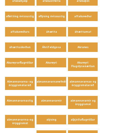
áfallahjálp
áfallastreita
áfallaþol
aflétting óvissustig
aflýsing óvissustig
aftakaveður
aftakaveðurs
áhætta
áhættumat
áhættuskoðun
Áhrif eldgosa
Akranes
Akureyrarflugvöllur
Akureyri
Akureyri
Flugslysaáætlun
Almannavarna- og
almannavarnanefndir
almannavarnao og
öryggismálaráð
öryggismálaráð
Almannavarnastig
almannavarnir
almannavarnir og
öryggismál
almannavarrna-og
alýsing
alþjóðaflugvöllur
öryggismál