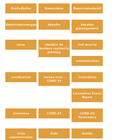
Breiðafjörður
Brennisteinn
Brennisteinsdíoxíð
Brennisteinsmengun
búnaður
búnaður
greiningasveita
cbrne
checklist for
civil security
business continuity
planning
communication
coordination
Corona virus -
Coronavirus
COVID-19
Coronavirus Status
Report
Coronvirus
COVID-19
COVID-19;
Kórónaveira
crisis
Dalir
danska
communication