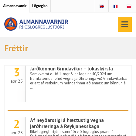
Almannavarnir
Lögreglan
Fréttir
3
Jarðkönnun Grindavíkur – lokaskýrsla
Samkvæmt e-lið 1. mgr. 3. gr. laga nr. 40/2024 um
framkvæmdanefnd vegna jarðhræringa við Grindavíkurbæ
apr 25
er eitt af verkefnum nefndarinnar að annast um könnun á
…
2
Af neyðarstigi á hættustig vegna
jarðhræringa á Reykjanesskaga
Ríkislögreglustjóri í samráði við lögreglustjórann á
apr 25