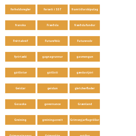
forholdsregler
forseti í SST
framtíðarskipulag
franska
Fræðsla
fræðslufundur
Fréttabréf
FutureVolc
Futurevolv
fyrirtæki
gagnagrunnur
gasmengun
gátlistar
gátlisti
gæslustjóri
Geislar
geislun
gletcherfloder
Gosaska
governance
Grænland
Greining
greiningasveit
Grímseyjarflugvöllur
Grímsvatnagos
Grímsvötn
gróður