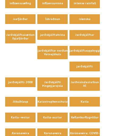
inflúensuæfing
inflúensuvinna
intense rainfall
ísafjörður
Ísbráðnun
íslenska
Jarðskjálftaáætlun
jarðskjálftahrina
Jarðskjálftar
Eyjafjörður
jarðskjálftar norðan
jarðskjálftauppbygging
Vatnajökuls
jarðskjálfti
jarðskjálfti 2008
Jarðskjálfti
Jarðvísindastofnun
Þingeyjarsýsla
HÍ
Jökulhlaup
Katastrophenschutz
Katla
Katla- vestur
Katla-austur
Keflavíkurflugvöllur
Koronaveira
Koronaveira
Kórónaveira; COVID-