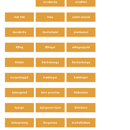
ársskýrsla
ársyfirlit
Ash fall
Aska
aukið rennsli
Aurskriða
Austurland
áverkamat
Æfing
Æfingar
æfingaspjald
Baldur
Bárðabunga
Bárðarbunga
bargarbyggð
bæklingar
bæklingur
beinagrind
best practice
Bíldudalur
bjargir
björgunarstjóri
Blönduós
bólusetning
Borgarnes
bráðaflokkun