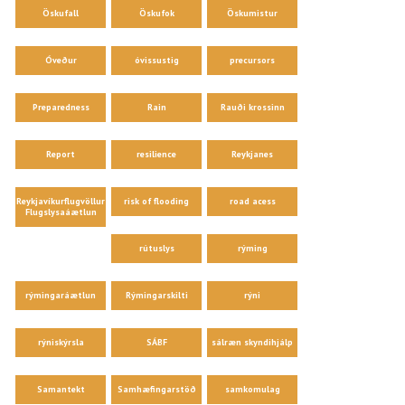
Öskufall
Öskufok
Öskumistur
Óveður
óvissustig
precursors
Preparedness
Rain
Rauði krossinn
Report
resilience
Reykjanes
Reykjavíkurflugvöllur
risk of flooding
road acess
Flugslysaáætlun
rútuslys
rýming
rýmingaráætlun
Rýmingarskilti
rýni
rýniskýrsla
SÁBF
sálræn skyndihjálp
Samantekt
Samhæfingarstöð
samkomulag