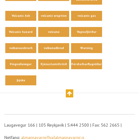
Volcanic Ash
volcanic eruption
volcanic gas
Volcanic hazard
volcano
Vopnafjörður
vulkanausbruch
vulkanudbrud
Warning
Þingvallavegur
Þjónustumiðstöð
Þórshafnarflugvöllur
þýska
Laugavegur 166 | 105 Reykjavík | S:444 2500 | Fax: 562 2665 |
Netfang:
almannavarnir[hja]almannavarnir.is