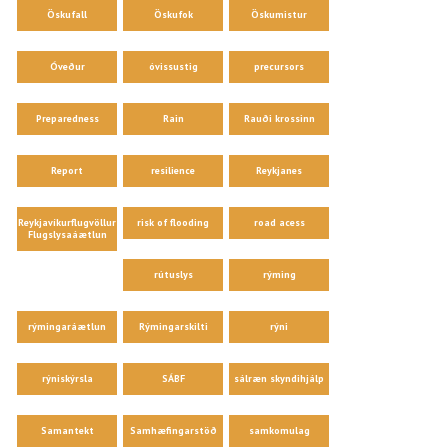
Öskufall
Öskufok
Öskumistur
Óveður
óvissustig
precursors
Preparedness
Rain
Rauði krossinn
Report
resilience
Reykjanes
Reykjavíkurflugvöllur
risk of flooding
road acess
Flugslysaáætlun
rútuslys
rýming
rýmingaráætlun
Rýmingarskilti
rýni
rýniskýrsla
SÁBF
sálræn skyndihjálp
Samantekt
Samhæfingarstöð
samkomulag