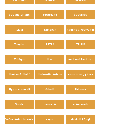
Suðausturland
Suðurland
Suðurnes
sýklar
talhópar
talning á vettvangi
Tenglar
TETRA
TF-SIF
Tillögur
UAV
umdæmi landsins
Umhverfisáhrif
Umhverfisstofnun
uncertainty phase
Upptakarennsli
úrhelli
Úrkoma
Varnir
vatnavár
vatnavextir
Veðurstofan Íslands
vegur
Veikindi í flugi