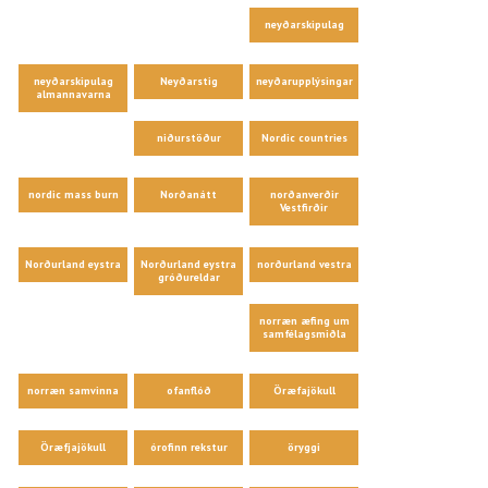
neyðarskipulag
neyðarskipulag
Neyðarstig
neyðarupplýsingar
almannavarna
niðurstöður
Nordic countries
nordic mass burn
Norðanátt
norðanverðir
Vestfirðir
Norðurland eystra
Norðurland eystra
norðurland vestra
gróðureldar
norræn æfing um
samfélagsmiðla
norræn samvinna
ofanflóð
Öræfajökull
Öræfjajökull
órofinn rekstur
öryggi