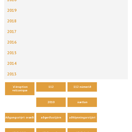
2019
2018
2017
2016
2015
2014
2013
´d´éruption
112
112 númerið
volcanique
2010
áætlun
Aðgangsstýrt svæði
aðgerðastjórn
aðhlynningarstjóri