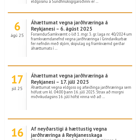
eldgosinu á Sundhnúksgígaröðinni er …
6
Áhættumat vegna jarðhræringa á
Reykjanesi – 6. ágúst 2025
ForsendurSamkvæmt c-lið 1. mgr. 3. gr. laga nr. 40/2024 um
ágú 25
framkvæmdanefnd vegna jarðhræringa í Grindavíkurbæ
fer nefndin með stjórn, skipulag og framkvæmd gerðar
áhættumats í …
17
Áhættumat vegna jarðhræringa á
Reykjanesi – 17. júlí 2025
Áhættumat vegna eldgoss og afleiðinga jarðhræringa sem
júl 25
hófust um kl. 04:00 þann 16. júlí 2025. Strax að morgni
miðvikudagsins 16. júlí hófst vinna við að …
16
Af neyðarstigi á hættustig vegna
jarðhræringa á Reykjanesskaga