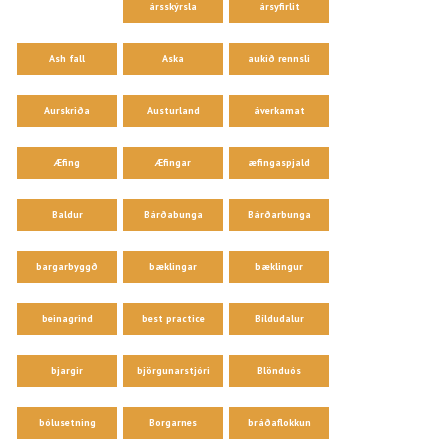
ársskýrsla
ársyfirlit
Ash fall
Aska
aukið rennsli
Aurskriða
Austurland
áverkamat
Æfing
Æfingar
æfingaspjald
Baldur
Bárðabunga
Bárðarbunga
bargarbyggð
bæklingar
bæklingur
beinagrind
best practice
Bíldudalur
bjargir
björgunarstjóri
Blönduós
bólusetning
Borgarnes
bráðaflokkun