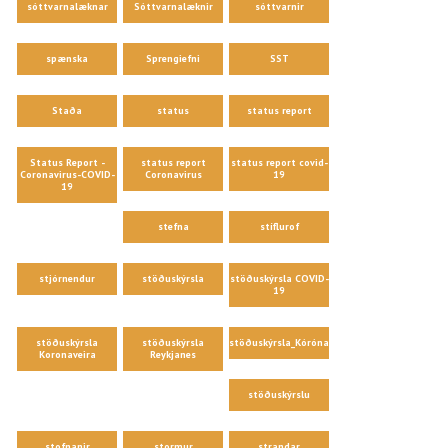
sóttvarnalæknar
Sóttvarnalæknir
sóttvarnir
spænska
Sprengiefni
SST
Staða
status
status report
Status Report -
status report
status report covid-
Coronavirus-COVID-
Coronavirus
19
19
stefna
stíflurof
stjórnendur
stöðuskýrsla
stöðuskýrsla COVID-
19
stöðuskýrsla
stöðuskýrsla
stöðuskýrsla_Kórónaveira
Koronaveira
Reykjanes
stöðuskýrslu
stofnanir
stormur
strandar