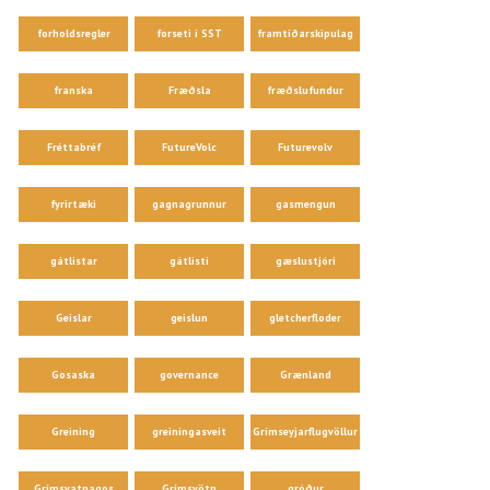
forholdsregler
forseti í SST
framtíðarskipulag
franska
Fræðsla
fræðslufundur
Fréttabréf
FutureVolc
Futurevolv
fyrirtæki
gagnagrunnur
gasmengun
gátlistar
gátlisti
gæslustjóri
Geislar
geislun
gletcherfloder
Gosaska
governance
Grænland
Greining
greiningasveit
Grímseyjarflugvöllur
Grímsvatnagos
Grímsvötn
gróður