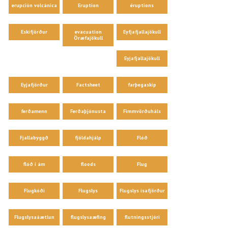
erupción volcánica
Eruption
éruptions
Eskifjörður
evacuation
Eyfjafjallajökull
Öræfajökull
Eyjafjallajökull
Eyjafjörður
Factsheet
farþegaskip
ferðamenn
Ferðaþjónusta
Fimmvörðuháls
Fjallabyggð
fjöldahjálp
Flóð
flóð í ám
floods
Flug
Flugkóði
Flugslys
Flugslys ísafjörður
Flugslysaáætlun
flugslysaæfing
flutningsstjóri