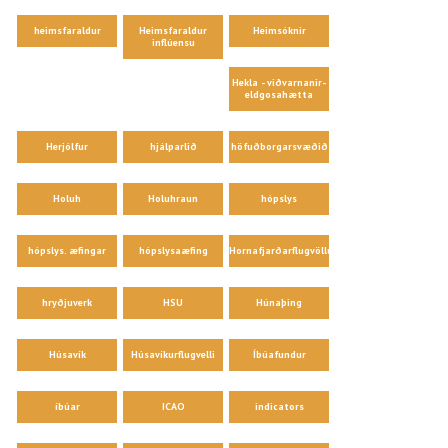
heimsfaraldur
Heimsfaraldur
Heimsóknir
inflúensu
Hekla - viðvarnanir-
eldgosahætta
Herjólfur
hjálparlið
höfuðborgarsvæðið
Holuh
Holuhraun
hópslys
hópslys. æfingar
hópslysaæfing
Hornafjarðarflugvöllur
hryðjuverk
HSU
Húnaþing
Húsavík
Húsavíkurflugvelli
Íbúafundur
íbúar
ICAO
indicators