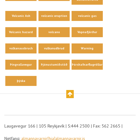
Volcanic Ash
volcanic eruption
volcanic gas
Volcanic hazard
volcano
Vopnafjörður
vulkanausbruch
vulkanudbrud
Warning
Þingvallavegur
Þjónustumiðstöð
Þórshafnarflugvöllur
þýska
Laugavegur 166 | 105 Reykjavík | S:444 2500 | Fax: 562 2665 |
Netfang:
almannavarnir[hja]almannavarnir.is