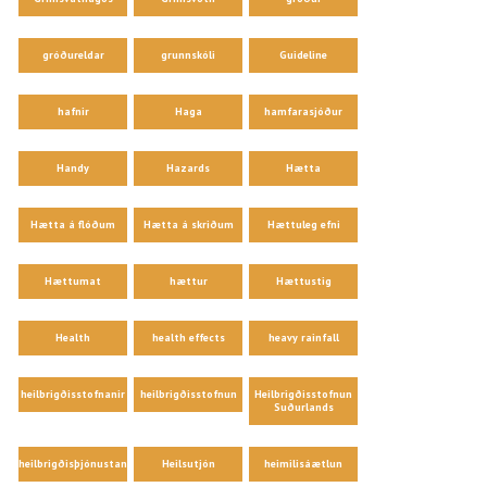
gróðureldar
grunnskóli
Guideline
hafnir
Haga
hamfarasjóður
Handy
Hazards
Hætta
Hætta á flóðum
Hætta á skriðum
Hættuleg efni
Hættumat
hættur
Hættustig
Health
health effects
heavy rainfall
heilbrigðisstofnanir
heilbrigðisstofnun
Heilbrigðisstofnun
Suðurlands
heilbrigðisþjónustan
Heilsutjón
heimilisáætlun