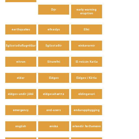
Dýr
early warning
eruption
earthquakes
efnaslys
Efni
Egilsstaðaflugvöllur
Egilsstaðir
einkavarnir
eitrun
Eiturefni
El volcán Katla
eldar
Eldgos
Eldgos í Kötlu
eldgos undir jökli
eldgosahætta
eldingavari
emergency
end-users
enduruppbygging
english
enska
erlendir ferðamenn