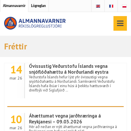
Almannavarnir
Lögreglan
Fréttir
14
Óvissustig Veðurstofu Íslands vegna
snjóflóðahættu á Norðurlandi eystra
Veðurstofa Íslands hefur lýst yfir óvissustigi vegna
mar 26
snjóflóðahættu á Norðurlandi. Samkvæmt Veðurstofu
Íslands hafa íbúar í einu húsi á þekktu hættusvæði í
dreifbýli við Siglufjörð …
10
Áhættumat vegna jarðhræringa á
Reykjanesi – 09.03.2026
Hér að neðan er nýtt áhættumat vegna jarðhræringa á
mar 26