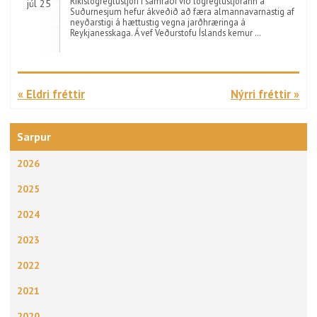
Ríkislögreglustjóri í samráði við lögreglustjórann á
júl 25
Suðurnesjum hefur ákveðið að færa almannavarnastig af
neyðarstigi á hættustig vegna jarðhræringa á
Reykjanesskaga. Á vef Veðurstofu Íslands kemur …
« Eldri fréttir
Nýrri fréttir »
Sarpur
2026
2025
2024
2023
2022
2021
2020