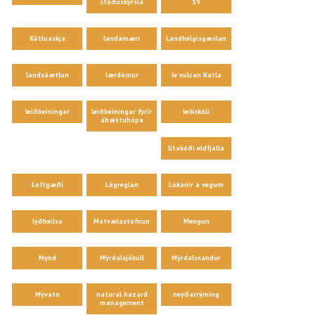
stöðuskýrsla
19
Kötluaskja
landamæri
Landhelgisgæslan
landsáætlun
lærdómur
le vulcan Katla
leiðbeiningar
leiðbeiningar fyrir
leikskóli
áhættuhópa
litakóði eldfjalla
Loftgæði
Lögreglan
Lokanir á vegum
lýðheilsa
Matvælastofnun
Mengun
Mynd
Mýrdalsjökull
Mýrdalssandur
Mývatn
natural hazard
neyðarrýming
management