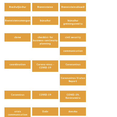
Breiðafjörður
Brennisteinn
Brennisteinsdíoxíð
Brennisteinsmengun
búnaður
búnaður
greiningasveita
cbrne
checklist for
civil security
business continuity
planning
communication
coordination
Corona virus -
Coronavirus
COVID-19
Coronavirus Status
Report
Coronvirus
COVID-19
COVID-19;
Kórónaveira
crisis
Dalir
danska
communication