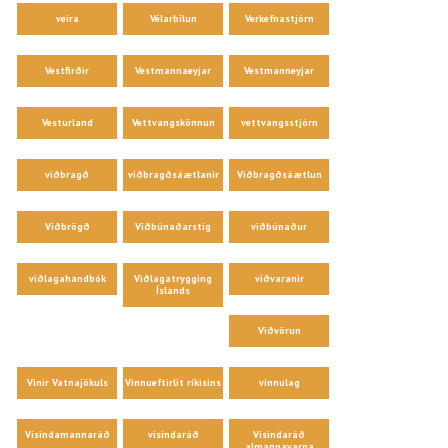
veira
Vélarbilun
Verkefnastjórn
Vestfirðir
Vestmannaeyjar
Vestmanneyjar
Vesturland
Vettvangskönnun
vettvangsstjórn
viðbragð
viðbragðsáætlanir
Viðbragðsáætlun
Viðbrögð
Viðbúnaðarstig
viðbúnaður
viðlagahandbók
Viðlagatrygging
viðvaranir
Íslands
Viðvörun
Vinir Vatnajökuls
Vinnueftirlit ríkisins
vinnulag
Vísindamannaráð
vísindaráð
Vísindaráð
almannavarna