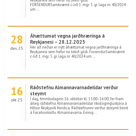
Reykjanesi sem hefur nú tekið gildi.
FORSENDURSamkvæmt c-lið 1. mgr. 3. gr. laga nr. 40/2024
um …
28
Áhættumat vegna jarðhræringa á
Reykjanesi – 28.12.2025
Hér að neðan er nýtt áhættumat vegna jarðhræringa á
des 25
Reykjanesi sem hefur nú tekið gildi. ForsendurSamkvæmt
c-lið 1. mgr. 3. gr. laga nr. 40/2024 um …
16
Ráðstefnu Almannavarnadeildar verður
steymt
Í dag, fimmtudaginn 16. október kl. 13:00–16:00, fer fram
okt 25
árleg ráðstefna Almannavarnadeildar ríkislögreglustjóra á
Hilton Reykjavík Nordica. Ráðstefnunni verður streymt beint
á Facebooksíðu Almannavarna. Einnig …