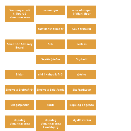
Samningar við
samningur
samráðshópur
hjálparlið
áfallahjálpar
almannavarna
samvinnutalhópar
Sauðárkrókur
Scientific Advisory
SEG
Selfoss
Board
Seyðisfjörður
Sigdæld
Síklar
síld í Kolgrafafirði
sjóslys
Sjóslys á Breiðafirði
Sjóslys á Skjálfanda
Skaftárhlaup
Skagafjörður
skilti
skipulag aðgerða
skipulag
skipulag
skjálftavirkni
almannavarna
almannavarna
Landsbjörg