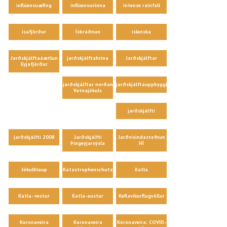
inflúensuæfing
inflúensuvinna
intense rainfall
ísafjörður
Ísbráðnun
íslenska
Jarðskjálftaáætlun
jarðskjálftahrina
Jarðskjálftar
Eyjafjörður
jarðskjálftar norðan
jarðskjálftauppbygging
Vatnajökuls
jarðskjálfti
jarðskjálfti 2008
Jarðskjálfti
Jarðvísindastofnun
Þingeyjarsýsla
HÍ
Jökulhlaup
Katastrophenschutz
Katla
Katla- vestur
Katla-austur
Keflavíkurflugvöllur
Koronaveira
Koronaveira
Kórónaveira; COVID-