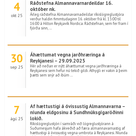
4
Ráðstefna Almannavarnardeildar 16.
október nk.
Árleg ráðstefna Almannavarnadeildar ríkislögreglustjóra
okt 25
verður haldin fimmtudaginn 16. október frá kl. 13:00 til
16:00 á Hilton Reykjavík Nordica. Ráðstefnan, sem fer fram í
fjórða sinn, …
30
Áhættumat vegna jarðhræringa á
Reykjanesi – 29.09.2025
Hér að neðan er nýtt áhættumat vegna jarðhræringa á
sep 25
Reykjanesi sem hefur nú tekið gildi. Athygli er vakin á þeim
þætti sem snýr að íbúm …
7
Af hættustigi á óvissustig Almannavarna –
níunda eldgosinu á Sundhnúksgígaröðinni
lokið.
ágú 25
Ríkislögreglustjóri í samráði við lögreglustjórann á
Suðurnesjum hafa ákveðið að færa almannavarnastig af
hættustigi á óvissustig vegna umbrota á Reykjanesi. Níunda