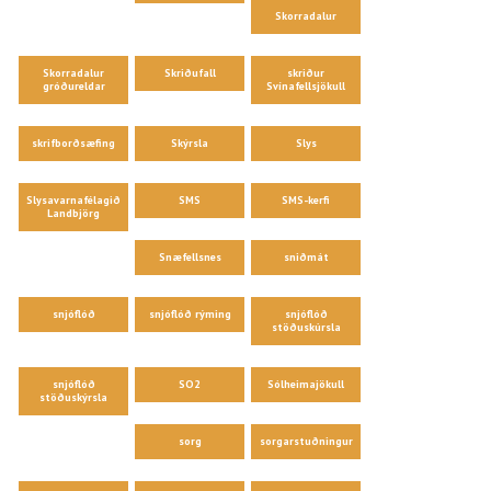
Skorradalur
Skorradalur
Skriðufall
skriður
gróðureldar
Svínafellsjökull
skrifborðsæfing
Skýrsla
Slys
Slysavarnafélagið
SMS
SMS-kerfi
Landbjörg
Snæfellsnes
sniðmát
snjóflóð
snjóflóð rýming
snjóflóð
stöðuskúrsla
snjóflóð
SO2
Sólheimajökull
stöðuskýrsla
sorg
sorgarstuðningur