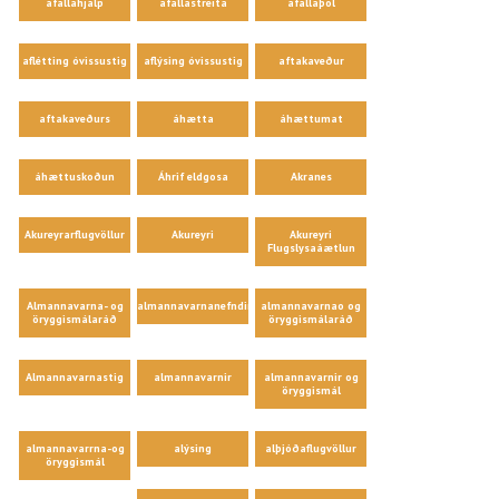
áfallahjálp
áfallastreita
áfallaþol
aflétting óvissustig
aflýsing óvissustig
aftakaveður
aftakaveðurs
áhætta
áhættumat
áhættuskoðun
Áhrif eldgosa
Akranes
Akureyrarflugvöllur
Akureyri
Akureyri
Flugslysaáætlun
Almannavarna- og
almannavarnanefndir
almannavarnao og
öryggismálaráð
öryggismálaráð
Almannavarnastig
almannavarnir
almannavarnir og
öryggismál
almannavarrna-og
alýsing
alþjóðaflugvöllur
öryggismál