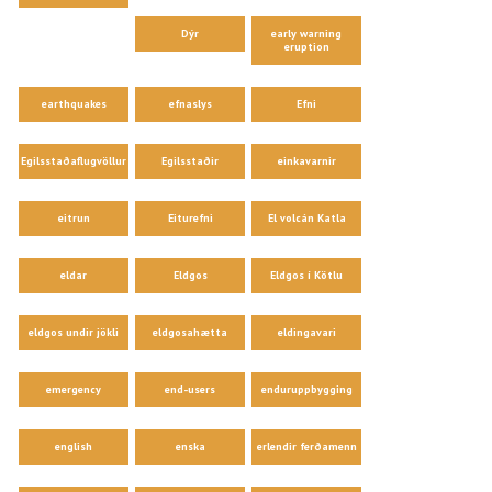
Dýr
early warning
eruption
earthquakes
efnaslys
Efni
Egilsstaðaflugvöllur
Egilsstaðir
einkavarnir
eitrun
Eiturefni
El volcán Katla
eldar
Eldgos
Eldgos í Kötlu
eldgos undir jökli
eldgosahætta
eldingavari
emergency
end-users
enduruppbygging
english
enska
erlendir ferðamenn