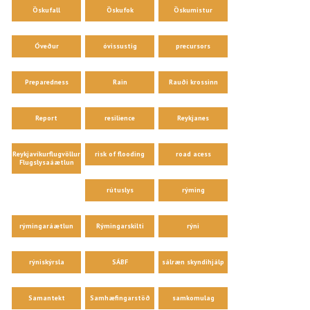
Öskufall
Öskufok
Öskumistur
Óveður
óvissustig
precursors
Preparedness
Rain
Rauði krossinn
Report
resilience
Reykjanes
Reykjavíkurflugvöllur
risk of flooding
road acess
Flugslysaáætlun
rútuslys
rýming
rýmingaráætlun
Rýmingarskilti
rýni
rýniskýrsla
SÁBF
sálræn skyndihjálp
Samantekt
Samhæfingarstöð
samkomulag