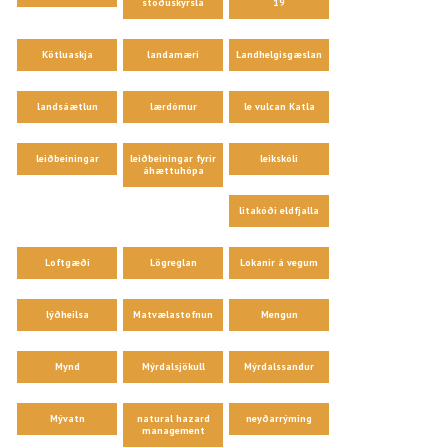
stöðuskýrsla
19
Kötluaskja
landamæri
Landhelgisgæslan
landsáætlun
lærdómur
le vulcan Katla
leiðbeiningar
leiðbeiningar fyrir
leikskóli
áhættuhópa
litakóði eldfjalla
Loftgæði
Lögreglan
Lokanir á vegum
lýðheilsa
Matvælastofnun
Mengun
Mynd
Mýrdalsjökull
Mýrdalssandur
Mývatn
natural hazard
neyðarrýming
management