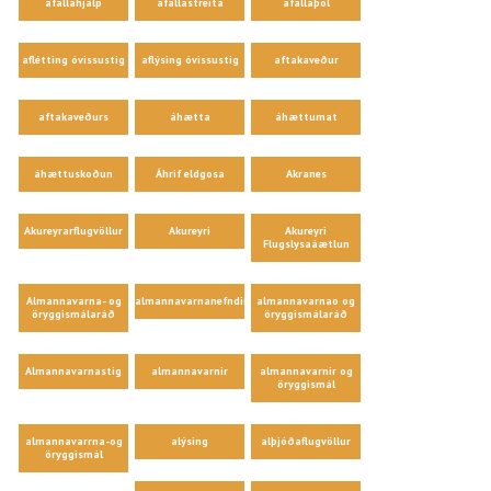
áfallahjálp
áfallastreita
áfallaþol
aflétting óvissustig
aflýsing óvissustig
aftakaveður
aftakaveðurs
áhætta
áhættumat
áhættuskoðun
Áhrif eldgosa
Akranes
Akureyrarflugvöllur
Akureyri
Akureyri
Flugslysaáætlun
Almannavarna- og
almannavarnanefndir
almannavarnao og
öryggismálaráð
öryggismálaráð
Almannavarnastig
almannavarnir
almannavarnir og
öryggismál
almannavarrna-og
alýsing
alþjóðaflugvöllur
öryggismál