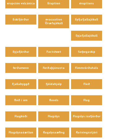
erupción volcánica
Eruption
éruptions
Eskifjörður
evacuation
Eyfjafjallajökull
Öræfajökull
Eyjafjallajökull
Eyjafjörður
Factsheet
farþegaskip
ferðamenn
Ferðaþjónusta
Fimmvörðuháls
Fjallabyggð
fjöldahjálp
Flóð
flóð í ám
floods
Flug
Flugkóði
Flugslys
Flugslys ísafjörður
Flugslysaáætlun
flugslysaæfing
flutningsstjóri