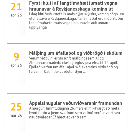
21
Fyrsti hluti af langtímahættumati vegna
hraunavár á Reykjanesskaga kominn út
Í dag birti Veðurstofa Íslands nýjar skýrslur, kort og gögn um
apr 26
eldfjallavá á Reykjanesskaga. Þar á meðal eru niðurstöður
langtímahættumats vegna hraunavár, auk annarra
upplýsinga …
9
Málþing um áfallaþol og viðbrögð í skólum
Verum viðbúin! er yfirskrift málþings sem KÍ og
Almannavarnadeild ríkislögreglustjóra efna til 14. apríl.
apr 26
Fjallað verður um áfallaþol skólakerfisins, viðbrögð og
forvarnir. Katrín Jakobsdóttir stýrir …
25
Appelsínugular veðurviðvaranir framundan
Á morgun, fimmtudaginn 26. mars er mikilvægt að meta
hvort ferðir á þeim svæðum sem veðrið verður verst séu
mar 26
nauðsynlegar. Ef hægt er, verið sem …