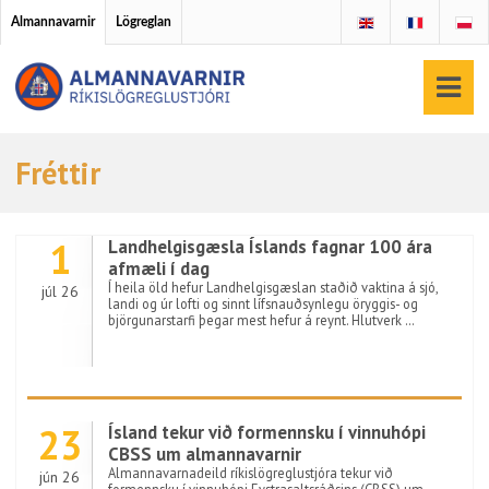
Almannavarnir
Lögreglan
Fréttir
1
Landhelgisgæsla Íslands fagnar 100 ára
afmæli í dag
Í heila öld hefur Landhelgisgæslan staðið vaktina á sjó,
júl 26
landi og úr lofti og sinnt lífsnauðsynlegu öryggis- og
björgunarstarfi þegar mest hefur á reynt. Hlutverk …
23
Ísland tekur við formennsku í vinnuhópi
CBSS um almannavarnir
Almannavarnadeild ríkislögreglustjóra tekur við
jún 26