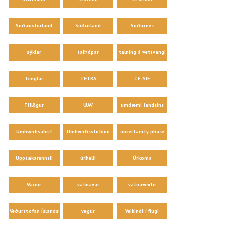
Suðausturland
Suðurland
Suðurnes
sýklar
talhópar
talning á vettvangi
Tenglar
TETRA
TF-SIF
Tillögur
UAV
umdæmi landsins
Umhverfisáhrif
Umhverfisstofnun
uncertainty phase
Upptakarennsli
úrhelli
Úrkoma
Varnir
vatnavár
vatnavextir
Veðurstofan Íslands
vegur
Veikindi í flugi