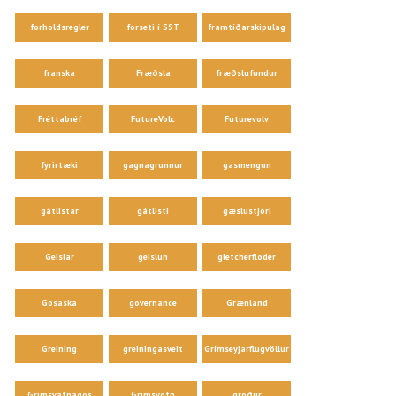
forholdsregler
forseti í SST
framtíðarskipulag
franska
Fræðsla
fræðslufundur
Fréttabréf
FutureVolc
Futurevolv
fyrirtæki
gagnagrunnur
gasmengun
gátlistar
gátlisti
gæslustjóri
Geislar
geislun
gletcherfloder
Gosaska
governance
Grænland
Greining
greiningasveit
Grímseyjarflugvöllur
Grímsvatnagos
Grímsvötn
gróður