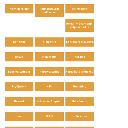
heimsfaraldur
Heimsfaraldur
Heimsóknir
inflúensu
Hekla - viðvarnanir-
eldgosahætta
Herjólfur
hjálparlið
höfuðborgarsvæðið
Holuh
Holuhraun
hópslys
hópslys. æfingar
hópslysaæfing
Hornafjarðarflugvöllur
hryðjuverk
HSU
Húnaþing
Húsavík
Húsavíkurflugvelli
Íbúafundur
íbúar
ICAO
indicators