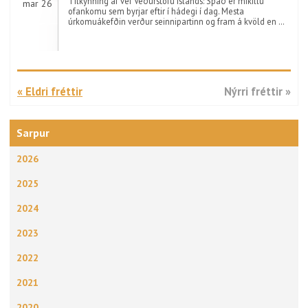
Tilkynning af vef Veðurstofu Íslands: Spáð er mikillu
mar 26
ofankomu sem byrjar eftir í hádegi í dag. Mesta
úrkomuákefðin verður seinnipartinn og fram á kvöld en …
« Eldri fréttir
Nýrri fréttir »
Sarpur
2026
2025
2024
2023
2022
2021
2020