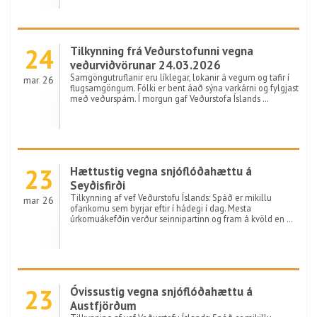
24
Tilkynning frá Veðurstofunni vegna
veðurviðvörunar 24.03.2026
Samgöngutruflanir eru líklegar, lokanir á vegum og tafir í
mar 26
flugsamgöngum. Fólki er bent áað sýna varkárni og fylgjast
með veðurspám. Í morgun gaf Veðurstofa Íslands …
23
Hættustig vegna snjóflóðahættu á
Seyðisfirði
Tilkynning af vef Veðurstofu Íslands: Spáð er mikillu
mar 26
ofankomu sem byrjar eftir í hádegi í dag. Mesta
úrkomuákefðin verður seinnipartinn og fram á kvöld en …
23
Óvissustig vegna snjóflóðahættu á
Austfjörðum