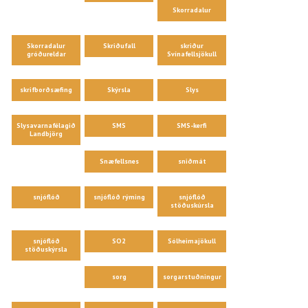
Skorradalur
Skorradalur
Skriðufall
skriður
gróðureldar
Svínafellsjökull
skrifborðsæfing
Skýrsla
Slys
Slysavarnafélagið
SMS
SMS-kerfi
Landbjörg
Snæfellsnes
sniðmát
snjóflóð
snjóflóð rýming
snjóflóð
stöðuskúrsla
snjóflóð
SO2
Sólheimajökull
stöðuskýrsla
sorg
sorgarstuðningur