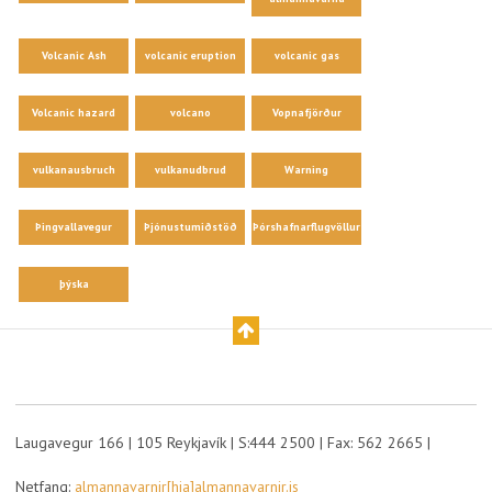
Volcanic Ash
volcanic eruption
volcanic gas
Volcanic hazard
volcano
Vopnafjörður
vulkanausbruch
vulkanudbrud
Warning
Þingvallavegur
Þjónustumiðstöð
Þórshafnarflugvöllur
þýska
Laugavegur 166 | 105 Reykjavík | S:444 2500 | Fax: 562 2665 |
Netfang:
almannavarnir[hja]almannavarnir.is