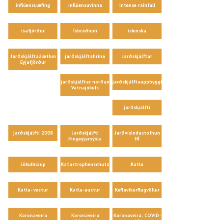
inflúensuæfing
inflúensuvinna
intense rainfall
ísafjörður
Ísbráðnun
íslenska
Jarðskjálftaáætlun
jarðskjálftahrina
Jarðskjálftar
Eyjafjörður
jarðskjálftar norðan
jarðskjálftauppbygging
Vatnajökuls
jarðskjálfti
jarðskjálfti 2008
Jarðskjálfti
Jarðvísindastofnun
Þingeyjarsýsla
HÍ
Jökulhlaup
Katastrophenschutz
Katla
Katla- vestur
Katla-austur
Keflavíkurflugvöllur
Koronaveira
Koronaveira
Kórónaveira; COVID-