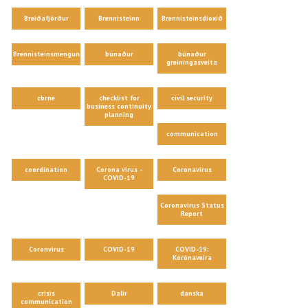
Breiðafjörður
Brennisteinn
Brennisteinsdíoxíð
Brennisteinsmengun
búnaður
búnaður
greiningasveita
cbrne
checklist for
civil security
business continuity
planning
communication
coordination
Corona virus -
Coronavirus
COVID-19
Coronavirus Status
Report
Coronvirus
COVID-19
COVID-19;
Kórónaveira
crisis
Dalir
danska
communication