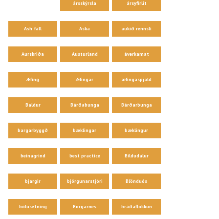
ársskýrsla
ársyfirlit
Ash fall
Aska
aukið rennsli
Aurskriða
Austurland
áverkamat
Æfing
Æfingar
æfingaspjald
Baldur
Bárðabunga
Bárðarbunga
bargarbyggð
bæklingar
bæklingur
beinagrind
best practice
Bíldudalur
bjargir
björgunarstjóri
Blönduós
bólusetning
Borgarnes
bráðaflokkun