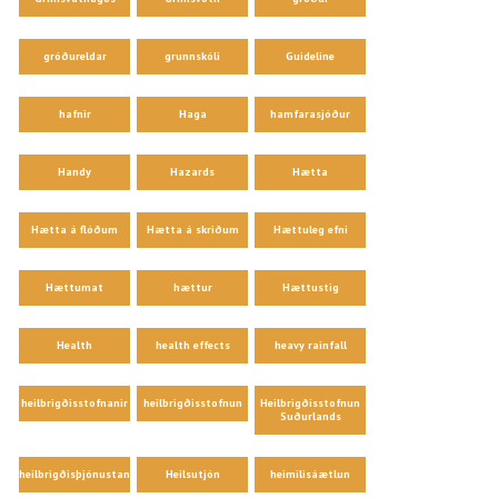
gróðureldar
grunnskóli
Guideline
hafnir
Haga
hamfarasjóður
Handy
Hazards
Hætta
Hætta á flóðum
Hætta á skriðum
Hættuleg efni
Hættumat
hættur
Hættustig
Health
health effects
heavy rainfall
heilbrigðisstofnanir
heilbrigðisstofnun
Heilbrigðisstofnun
Suðurlands
heilbrigðisþjónustan
Heilsutjón
heimilisáætlun