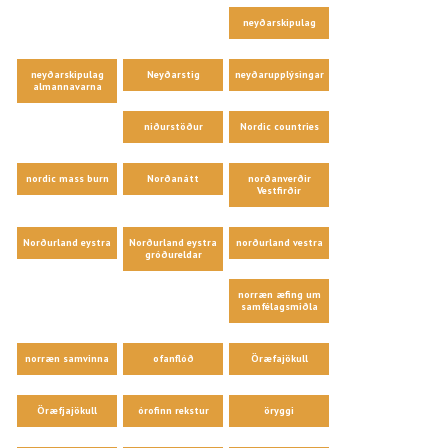
neyðarskipulag
neyðarskipulag
Neyðarstig
neyðarupplýsingar
almannavarna
niðurstöður
Nordic countries
nordic mass burn
Norðanátt
norðanverðir
Vestfirðir
Norðurland eystra
Norðurland eystra
norðurland vestra
gróðureldar
norræn æfing um
samfélagsmiðla
norræn samvinna
ofanflóð
Öræfajökull
Öræfjajökull
órofinn rekstur
öryggi