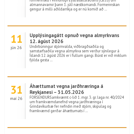
formennsku í vinnuhópi Eystrasaltsráðsins (CBSS) um
almannavarnir þann 1. júlí næstkomandi. Formennskan
gengur á milli aðildarríkja og er nú komið að …
11
Upplýsingagátt opnuð vegna almyrkvans
12. ágúst 2026
Undirbúningur stjórnvalda, viðbragðsaðila og
jún 26
samstarfsaðila vegna almyrkva sem verður sýnilegur á
Íslandi 12. ágúst 2026 er í fullum gangi. Búist er við miklum
fjölda gesta …
31
Áhættumat vegna jarðhræringa á
Reykjanesi – 31.05.2026
FORSENDURSamkvæmt c-lið 1. mgr. 3. gr. laga nr. 40/2024
maí 26
um framkvæmdanefnd vegna jarðhræringa í
Grindavíkurbæ fer nefndin með stjórn, skipulag og
framkvæmd gerðar áhættumats í …