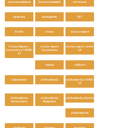
sóttvarnalæknar
Sóttvarnalæknir
sóttvarnir
spænska
Sprengiefni
SST
Staða
status
status report
Status Report -
status report
status report covid-
Coronavirus-COVID-
Coronavirus
19
19
stefna
stíflurof
stjórnendur
stöðuskýrsla
stöðuskýrsla COVID-
19
stöðuskýrsla
stöðuskýrsla
stöðuskýrsla_Kórónaveira
Koronaveira
Reykjanes
stöðuskýrslu
stofnanir
stormur
strandar