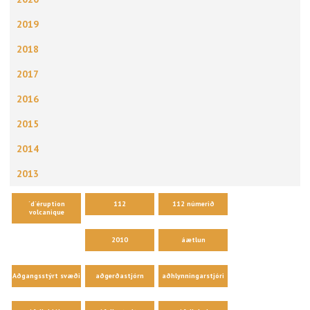
2019
2018
2017
2016
2015
2014
2013
´d´éruption
112
112 númerið
volcanique
2010
áætlun
Aðgangsstýrt svæði
aðgerðastjórn
aðhlynningarstjóri