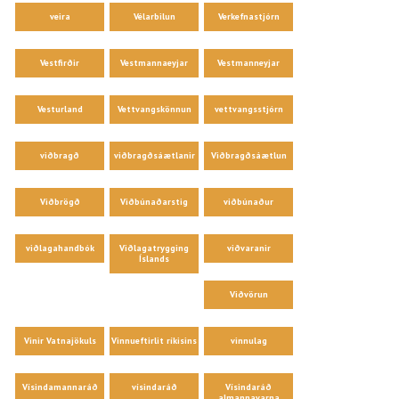
veira
Vélarbilun
Verkefnastjórn
Vestfirðir
Vestmannaeyjar
Vestmanneyjar
Vesturland
Vettvangskönnun
vettvangsstjórn
viðbragð
viðbragðsáætlanir
Viðbragðsáætlun
Viðbrögð
Viðbúnaðarstig
viðbúnaður
viðlagahandbók
Viðlagatrygging
viðvaranir
Íslands
Viðvörun
Vinir Vatnajökuls
Vinnueftirlit ríkisins
vinnulag
Vísindamannaráð
vísindaráð
Vísindaráð
almannavarna