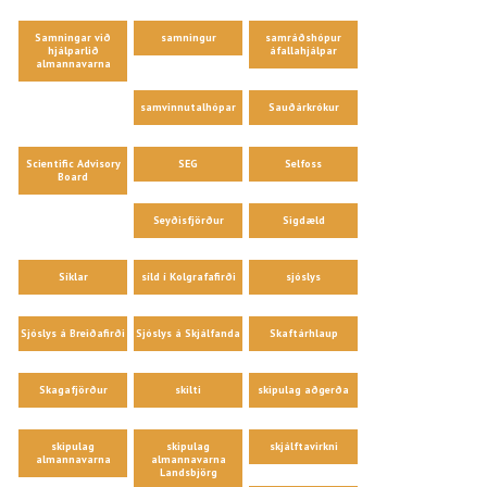
Samningar við
samningur
samráðshópur
hjálparlið
áfallahjálpar
almannavarna
samvinnutalhópar
Sauðárkrókur
Scientific Advisory
SEG
Selfoss
Board
Seyðisfjörður
Sigdæld
Síklar
síld í Kolgrafafirði
sjóslys
Sjóslys á Breiðafirði
Sjóslys á Skjálfanda
Skaftárhlaup
Skagafjörður
skilti
skipulag aðgerða
skipulag
skipulag
skjálftavirkni
almannavarna
almannavarna
Landsbjörg