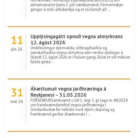
formennsku í vinnuhópi Eystrasaltsráðsins (CBSS) um
almannavarnir þann 1. júlí næstkomandi. Formennskan
gengur á milli aðildarríkja og er nú komið að …
11
Upplýsingagátt opnuð vegna almyrkvans
12. ágúst 2026
Undirbúningur stjórnvalda, viðbragðsaðila og
jún 26
samstarfsaðila vegna almyrkva sem verður sýnilegur á
Íslandi 12. ágúst 2026 er í fullum gangi. Búist er við miklum
fjölda gesta …
31
Áhættumat vegna jarðhræringa á
Reykjanesi – 31.05.2026
FORSENDURSamkvæmt c-lið 1. mgr. 3. gr. laga nr. 40/2024
maí 26
um framkvæmdanefnd vegna jarðhræringa í
Grindavíkurbæ fer nefndin með stjórn, skipulag og
framkvæmd gerðar áhættumats í …