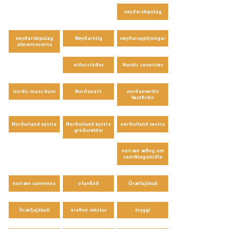
neyðarskipulag
neyðarskipulag
Neyðarstig
neyðarupplýsingar
almannavarna
niðurstöður
Nordic countries
nordic mass burn
Norðanátt
norðanverðir
Vestfirðir
Norðurland eystra
Norðurland eystra
norðurland vestra
gróðureldar
norræn æfing um
samfélagsmiðla
norræn samvinna
ofanflóð
Öræfajökull
Öræfjajökull
órofinn rekstur
öryggi