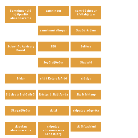
Samningar við
samningur
samráðshópur
hjálparlið
áfallahjálpar
almannavarna
samvinnutalhópar
Sauðárkrókur
Scientific Advisory
SEG
Selfoss
Board
Seyðisfjörður
Sigdæld
Síklar
síld í Kolgrafafirði
sjóslys
Sjóslys á Breiðafirði
Sjóslys á Skjálfanda
Skaftárhlaup
Skagafjörður
skilti
skipulag aðgerða
skipulag
skipulag
skjálftavirkni
almannavarna
almannavarna
Landsbjörg