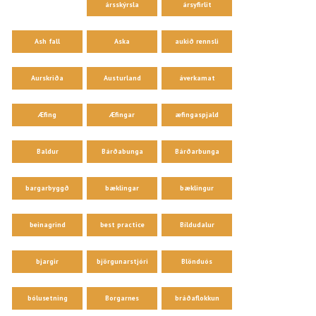
ársskýrsla
ársyfirlit
Ash fall
Aska
aukið rennsli
Aurskriða
Austurland
áverkamat
Æfing
Æfingar
æfingaspjald
Baldur
Bárðabunga
Bárðarbunga
bargarbyggð
bæklingar
bæklingur
beinagrind
best practice
Bíldudalur
bjargir
björgunarstjóri
Blönduós
bólusetning
Borgarnes
bráðaflokkun