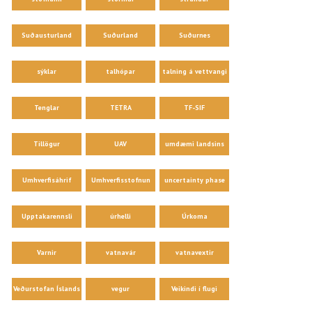
Suðausturland
Suðurland
Suðurnes
sýklar
talhópar
talning á vettvangi
Tenglar
TETRA
TF-SIF
Tillögur
UAV
umdæmi landsins
Umhverfisáhrif
Umhverfisstofnun
uncertainty phase
Upptakarennsli
úrhelli
Úrkoma
Varnir
vatnavár
vatnavextir
Veðurstofan Íslands
vegur
Veikindi í flugi