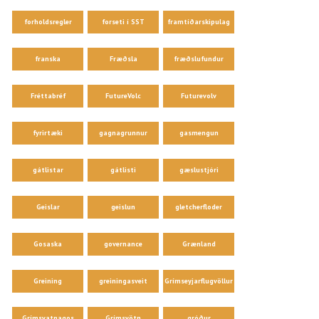
forholdsregler
forseti í SST
framtíðarskipulag
franska
Fræðsla
fræðslufundur
Fréttabréf
FutureVolc
Futurevolv
fyrirtæki
gagnagrunnur
gasmengun
gátlistar
gátlisti
gæslustjóri
Geislar
geislun
gletcherfloder
Gosaska
governance
Grænland
Greining
greiningasveit
Grímseyjarflugvöllur
Grímsvatnagos
Grímsvötn
gróður