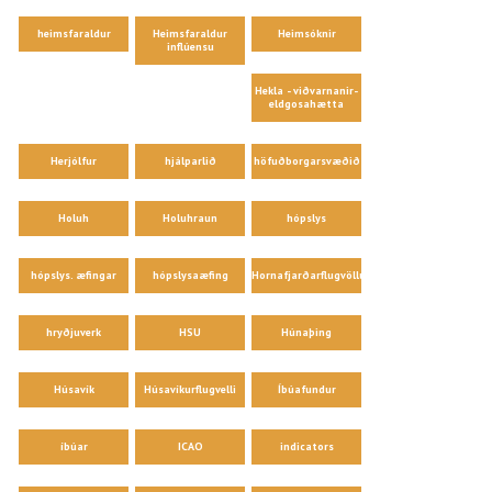
heimsfaraldur
Heimsfaraldur
Heimsóknir
inflúensu
Hekla - viðvarnanir-
eldgosahætta
Herjólfur
hjálparlið
höfuðborgarsvæðið
Holuh
Holuhraun
hópslys
hópslys. æfingar
hópslysaæfing
Hornafjarðarflugvöllur
hryðjuverk
HSU
Húnaþing
Húsavík
Húsavíkurflugvelli
Íbúafundur
íbúar
ICAO
indicators