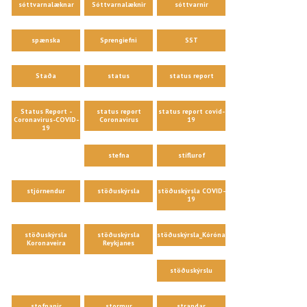
sóttvarnalæknar
Sóttvarnalæknir
sóttvarnir
spænska
Sprengiefni
SST
Staða
status
status report
Status Report -
status report
status report covid-
Coronavirus-COVID-
Coronavirus
19
19
stefna
stíflurof
stjórnendur
stöðuskýrsla
stöðuskýrsla COVID-
19
stöðuskýrsla
stöðuskýrsla
stöðuskýrsla_Kórónaveira
Koronaveira
Reykjanes
stöðuskýrslu
stofnanir
stormur
strandar