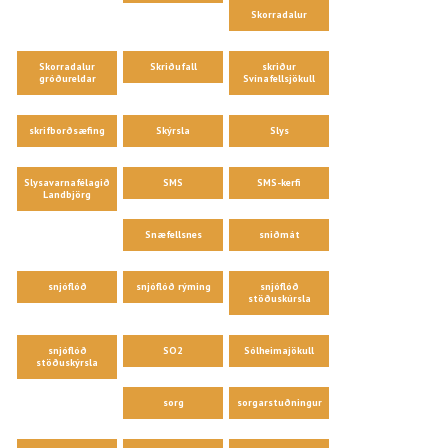
Skorradalur
Skorradalur
Skriðufall
skriður
gróðureldar
Svínafellsjökull
skrifborðsæfing
Skýrsla
Slys
Slysavarnafélagið
SMS
SMS-kerfi
Landbjörg
Snæfellsnes
sniðmát
snjóflóð
snjóflóð rýming
snjóflóð
stöðuskúrsla
snjóflóð
SO2
Sólheimajökull
stöðuskýrsla
sorg
sorgarstuðningur