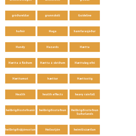
gróðureldar
grunnskóli
Guideline
hafnir
Haga
hamfarasjóður
Handy
Hazards
Hætta
Hætta á flóðum
Hætta á skriðum
Hættuleg efni
Hættumat
hættur
Hættustig
Health
health effects
heavy rainfall
heilbrigðisstofnanir
heilbrigðisstofnun
Heilbrigðisstofnun
Suðurlands
heilbrigðisþjónustan
Heilsutjón
heimilisáætlun