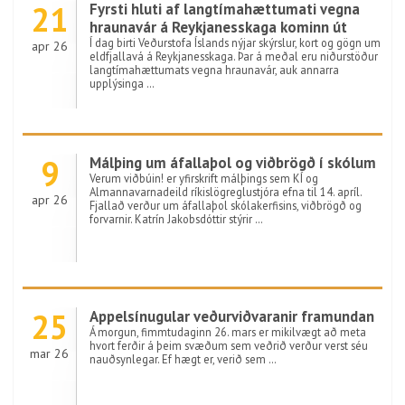
21
Fyrsti hluti af langtímahættumati vegna
hraunavár á Reykjanesskaga kominn út
Í dag birti Veðurstofa Íslands nýjar skýrslur, kort og gögn um
apr 26
eldfjallavá á Reykjanesskaga. Þar á meðal eru niðurstöður
langtímahættumats vegna hraunavár, auk annarra
upplýsinga …
9
Málþing um áfallaþol og viðbrögð í skólum
Verum viðbúin! er yfirskrift málþings sem KÍ og
Almannavarnadeild ríkislögreglustjóra efna til 14. apríl.
apr 26
Fjallað verður um áfallaþol skólakerfisins, viðbrögð og
forvarnir. Katrín Jakobsdóttir stýrir …
25
Appelsínugular veðurviðvaranir framundan
Á morgun, fimmtudaginn 26. mars er mikilvægt að meta
hvort ferðir á þeim svæðum sem veðrið verður verst séu
mar 26
nauðsynlegar. Ef hægt er, verið sem …