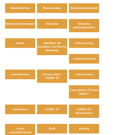
Breiðafjörður
Brennisteinn
Brennisteinsdíoxíð
Brennisteinsmengun
búnaður
búnaður
greiningasveita
cbrne
checklist for
civil security
business continuity
planning
communication
coordination
Corona virus -
Coronavirus
COVID-19
Coronavirus Status
Report
Coronvirus
COVID-19
COVID-19;
Kórónaveira
crisis
Dalir
danska
communication