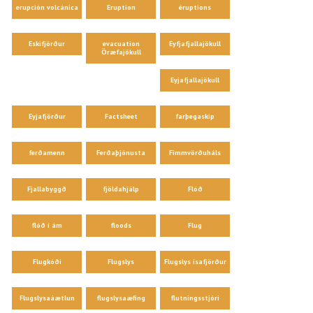
erupción volcánica
Eruption
éruptions
Eskifjörður
evacuation
Eyfjafjallajökull
Öræfajökull
Eyjafjallajökull
Eyjafjörður
Factsheet
farþegaskip
ferðamenn
Ferðaþjónusta
Fimmvörðuháls
Fjallabyggð
fjöldahjálp
Flóð
flóð í ám
floods
Flug
Flugkóði
Flugslys
Flugslys ísafjörður
Flugslysaáætlun
flugslysaæfing
flutningsstjóri