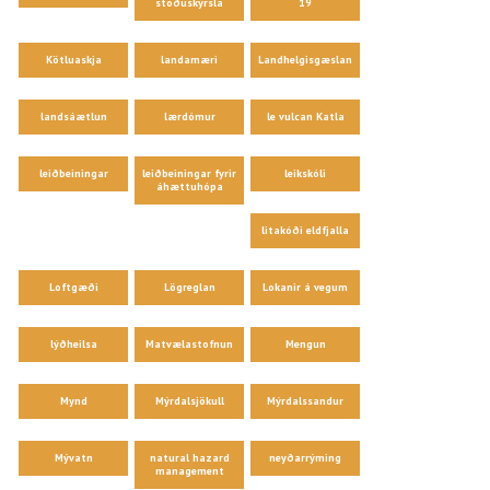
stöðuskýrsla
19
Kötluaskja
landamæri
Landhelgisgæslan
landsáætlun
lærdómur
le vulcan Katla
leiðbeiningar
leiðbeiningar fyrir
leikskóli
áhættuhópa
litakóði eldfjalla
Loftgæði
Lögreglan
Lokanir á vegum
lýðheilsa
Matvælastofnun
Mengun
Mynd
Mýrdalsjökull
Mýrdalssandur
Mývatn
natural hazard
neyðarrýming
management