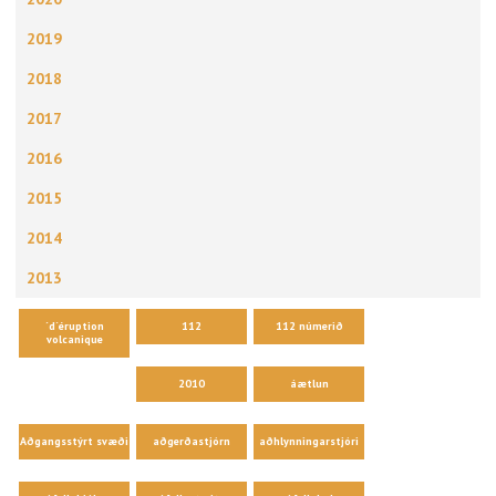
2019
2018
2017
2016
2015
2014
2013
´d´éruption
112
112 númerið
volcanique
2010
áætlun
Aðgangsstýrt svæði
aðgerðastjórn
aðhlynningarstjóri