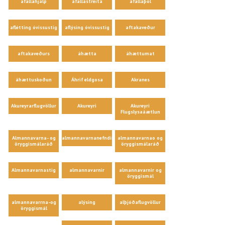
áfallahjálp
áfallastreita
áfallaþol
aflétting óvissustig
aflýsing óvissustig
aftakaveður
aftakaveðurs
áhætta
áhættumat
áhættuskoðun
Áhrif eldgosa
Akranes
Akureyrarflugvöllur
Akureyri
Akureyri
Flugslysaáætlun
Almannavarna- og
almannavarnanefndir
almannavarnao og
öryggismálaráð
öryggismálaráð
Almannavarnastig
almannavarnir
almannavarnir og
öryggismál
almannavarrna-og
alýsing
alþjóðaflugvöllur
öryggismál