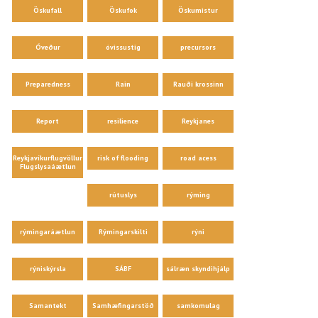
Öskufall
Öskufok
Öskumistur
Óveður
óvissustig
precursors
Preparedness
Rain
Rauði krossinn
Report
resilience
Reykjanes
Reykjavíkurflugvöllur
risk of flooding
road acess
Flugslysaáætlun
rútuslys
rýming
rýmingaráætlun
Rýmingarskilti
rýni
rýniskýrsla
SÁBF
sálræn skyndihjálp
Samantekt
Samhæfingarstöð
samkomulag