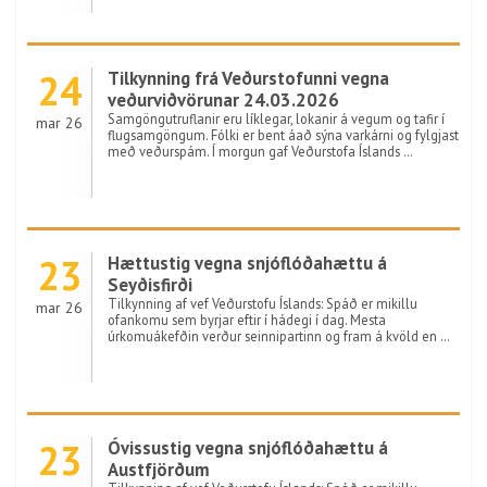
24
Tilkynning frá Veðurstofunni vegna
veðurviðvörunar 24.03.2026
Samgöngutruflanir eru líklegar, lokanir á vegum og tafir í
mar 26
flugsamgöngum. Fólki er bent áað sýna varkárni og fylgjast
með veðurspám. Í morgun gaf Veðurstofa Íslands …
23
Hættustig vegna snjóflóðahættu á
Seyðisfirði
Tilkynning af vef Veðurstofu Íslands: Spáð er mikillu
mar 26
ofankomu sem byrjar eftir í hádegi í dag. Mesta
úrkomuákefðin verður seinnipartinn og fram á kvöld en …
23
Óvissustig vegna snjóflóðahættu á
Austfjörðum