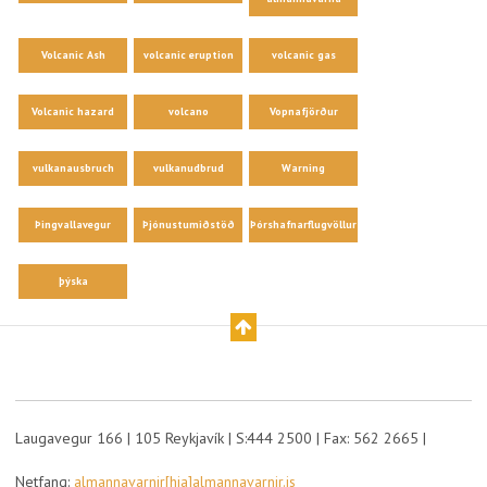
Volcanic Ash
volcanic eruption
volcanic gas
Volcanic hazard
volcano
Vopnafjörður
vulkanausbruch
vulkanudbrud
Warning
Þingvallavegur
Þjónustumiðstöð
Þórshafnarflugvöllur
þýska
Laugavegur 166 | 105 Reykjavík | S:444 2500 | Fax: 562 2665 |
Netfang:
almannavarnir[hja]almannavarnir.is