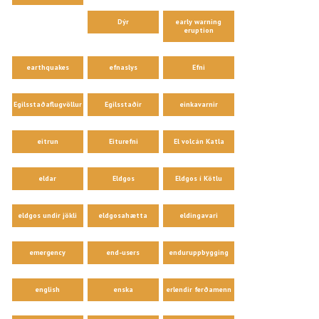
Dýr
early warning
eruption
earthquakes
efnaslys
Efni
Egilsstaðaflugvöllur
Egilsstaðir
einkavarnir
eitrun
Eiturefni
El volcán Katla
eldar
Eldgos
Eldgos í Kötlu
eldgos undir jökli
eldgosahætta
eldingavari
emergency
end-users
enduruppbygging
english
enska
erlendir ferðamenn