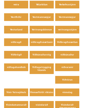
veira
Vélarbilun
Verkefnastjórn
Vestfirðir
Vestmannaeyjar
Vestmanneyjar
Vesturland
Vettvangskönnun
vettvangsstjórn
viðbragð
viðbragðsáætlanir
Viðbragðsáætlun
Viðbrögð
Viðbúnaðarstig
viðbúnaður
viðlagahandbók
Viðlagatrygging
viðvaranir
Íslands
Viðvörun
Vinir Vatnajökuls
Vinnueftirlit ríkisins
vinnulag
Vísindamannaráð
vísindaráð
Vísindaráð
almannavarna