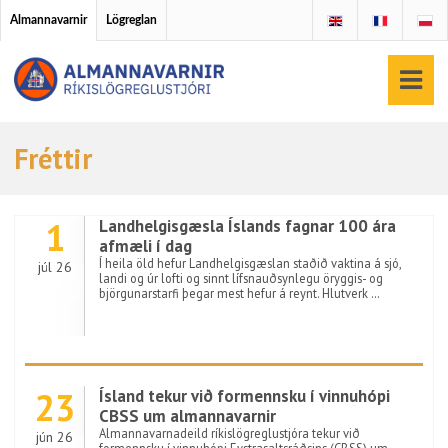
Almannavarnir
Lögreglan
Fréttir
1
Landhelgisgæsla Íslands fagnar 100 ára
afmæli í dag
Í heila öld hefur Landhelgisgæslan staðið vaktina á sjó,
júl 26
landi og úr lofti og sinnt lífsnauðsynlegu öryggis- og
björgunarstarfi þegar mest hefur á reynt. Hlutverk …
23
Ísland tekur við formennsku í vinnuhópi
CBSS um almannavarnir
Almannavarnadeild ríkislögreglustjóra tekur við
jún 26