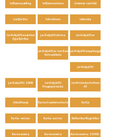
inflúensuæfing
inflúensuvinna
intense rainfall
ísafjörður
Ísbráðnun
íslenska
Jarðskjálftaáætlun
jarðskjálftahrina
Jarðskjálftar
Eyjafjörður
jarðskjálftar norðan
jarðskjálftauppbygging
Vatnajökuls
jarðskjálfti
jarðskjálfti 2008
Jarðskjálfti
Jarðvísindastofnun
Þingeyjarsýsla
HÍ
Jökulhlaup
Katastrophenschutz
Katla
Katla- vestur
Katla-austur
Keflavíkurflugvöllur
Koronaveira
Koronaveira
Kórónaveira; COVID-