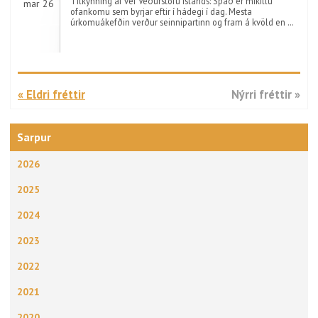
Tilkynning af vef Veðurstofu Íslands: Spáð er mikillu
mar 26
ofankomu sem byrjar eftir í hádegi í dag. Mesta
úrkomuákefðin verður seinnipartinn og fram á kvöld en …
« Eldri fréttir
Nýrri fréttir »
Sarpur
2026
2025
2024
2023
2022
2021
2020